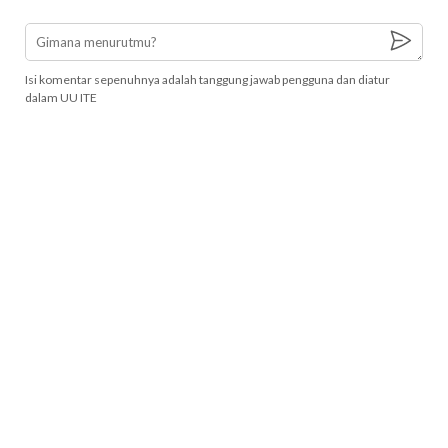
Isi komentar sepenuhnya adalah tanggung jawab pengguna dan diatur
dalam UU ITE