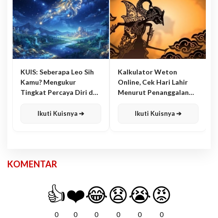
KUIS: Seberapa Leo Sih
Kalkulator Weton
Kamu? Mengukur
Online, Cek Hari Lahir
Tingkat Percaya Diri dan
Menurut Penanggalan
Karisma
Jawa
Ikuti Kuisnya ➔
Ikuti Kuisnya ➔
KOMENTAR
👍
❤️
😂
😧
😭
😡
0
0
0
0
0
0