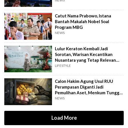
NEWS
Catut Nama Prabowo, Istana
Bantah Makalah Nobel Soal
Program MBG
NEWS
Lulur Keraton Kembali Jadi
Sorotan, Warisan Kecantikan
Nusantara yang Tetap Relevan
hingga Kini
LIFESTYLE
Calon Hakim Agung Usul RUU
Perampasan Diganti Jadi
Pemulihan Aset, Menkum Tunggu
Langkah DPR
NEWS
Load More