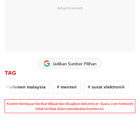
Jadikan Sumber Pilihan
TAG
 Parlemen malaysia
# menteri
# surat elektronik
# ma