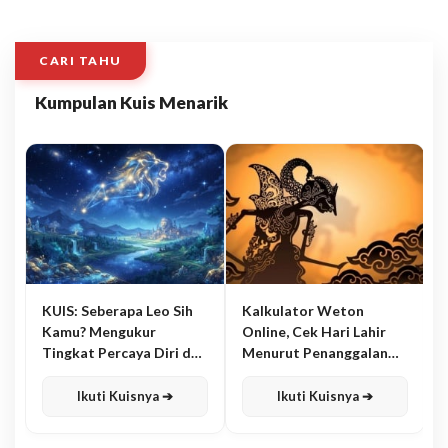
CARI TAHU
Kumpulan Kuis Menarik
KUIS: Seberapa Leo Sih
Kalkulator Weton
Kamu? Mengukur
Online, Cek Hari Lahir
Tingkat Percaya Diri dan
Menurut Penanggalan
Karisma
Jawa
Ikuti Kuisnya ➔
Ikuti Kuisnya ➔