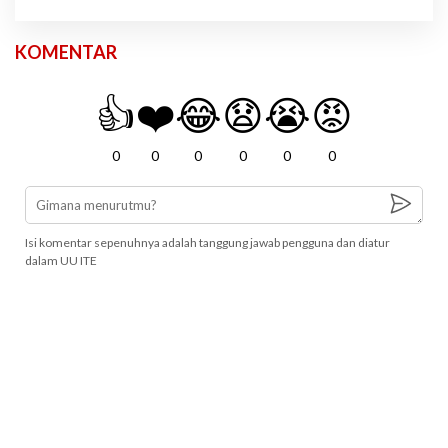
KOMENTAR
👍
❤️
😂
😧
😭
😡
0
0
0
0
0
0
Isi komentar sepenuhnya adalah tanggung jawab pengguna dan diatur
dalam UU ITE