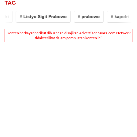
TAG
hi
# Listyo Sigit Prabowo
# prabowo
# kapolri
#