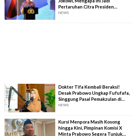
Jokowi, Mengapa Ini Jadi
Pertaruhan Citra Presiden
Prabowo?
NEWS
Dokter Tifa Kembali Beraksi!
Desak Prabowo Ungkap Fufufafa,
Singgung Pasal Pemakzulan di
UUD 1945
NEWS
Kursi Menpora Masih Kosong
hingga Kini, Pimpinan Komisi X
Minta Prabowo Segera Tunjuk