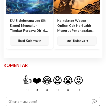
KUIS: Seberapa Leo Sih
Kalkulator Weton
Kamu? Mengukur
Online, Cek Hari Lahir
Tingkat Percaya Diri dan
Menurut Penanggalan
Karisma
Jawa
Ikuti Kuisnya ➔
Ikuti Kuisnya ➔
KOMENTAR
👍
❤️
😂
😧
😭
😡
0
0
0
0
0
0