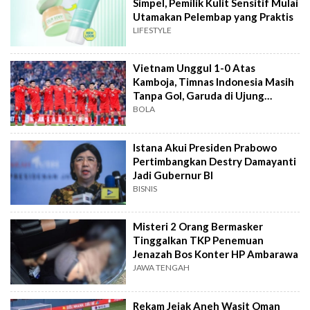
Simpel, Pemilik Kulit Sensitif Mulai
Utamakan Pelembap yang Praktis
LIFESTYLE
Vietnam Unggul 1-0 Atas
Kamboja, Timnas Indonesia Masih
Tanpa Gol, Garuda di Ujung
Tanduk
BOLA
Istana Akui Presiden Prabowo
Pertimbangkan Destry Damayanti
Jadi Gubernur BI
BISNIS
Misteri 2 Orang Bermasker
Tinggalkan TKP Penemuan
Jenazah Bos Konter HP Ambarawa
JAWA TENGAH
Rekam Jejak Aneh Wasit Oman