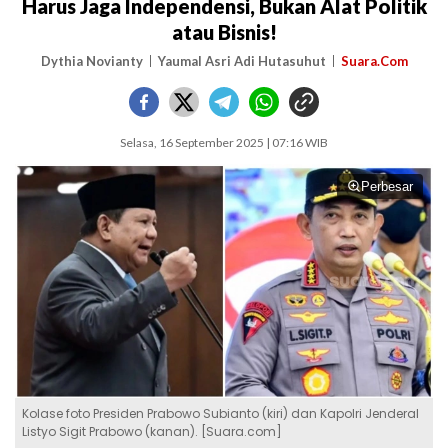
Harus Jaga Independensi, Bukan Alat Politik
atau Bisnis!
Dythia Novianty
Yaumal Asri Adi Hutasuhut
Suara.Com
Selasa, 16 September 2025 | 07:16 WIB
Perbesar
Kolase foto Presiden Prabowo Subianto (kiri) dan Kapolri Jenderal
Listyo Sigit Prabowo (kanan). [Suara.com]