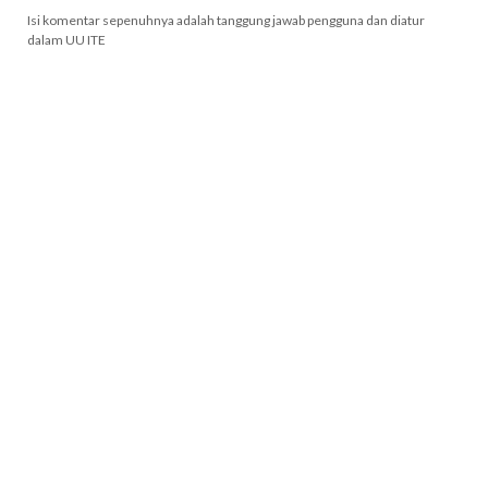
Isi komentar sepenuhnya adalah tanggung jawab pengguna dan diatur
dalam UU ITE