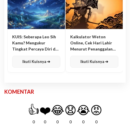
KUIS: Seberapa Leo Sih
Kalkulator Weton
Kamu? Mengukur
Online, Cek Hari Lahir
Tingkat Percaya Diri dan
Menurut Penanggalan
Karisma
Jawa
Ikuti Kuisnya ➔
Ikuti Kuisnya ➔
KOMENTAR
👍
❤️
😂
😧
😭
😡
0
0
0
0
0
0