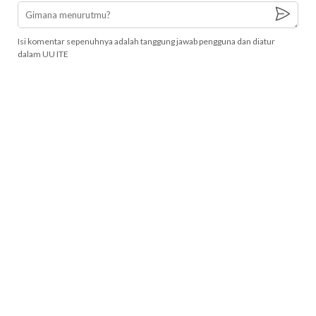
Isi komentar sepenuhnya adalah tanggung jawab pengguna dan diatur
dalam UU ITE