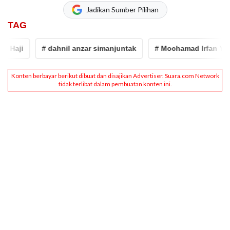
Jadikan Sumber Pilihan
TAG
Haji
# dahnil anzar simanjuntak
# Mochamad Irfan Yusuf