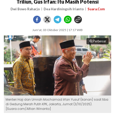
Triliun, Gus Irfan: Itu Masih Potensi
Dwi Bowo Raharjo
Dea Hardiningsih Irianto
Suara.Com
Jum'at, 03 Oktober 2025 | 17:17 WIB
Perbesar
Menteri Haji dan Umrah Mochamad Irfan Yusuf (kanan) saat tiba
di Gedung Merah Putih KPK, Jakarta, Jumat (3/10/2025).
[Suara.com/Alfian Winanto]