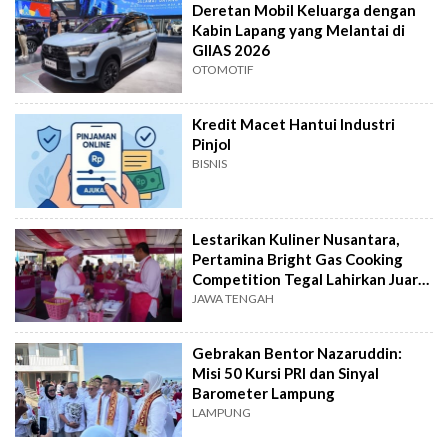
Deretan Mobil Keluarga dengan
Kabin Lapang yang Melantai di
GIIAS 2026
OTOMOTIF
Kredit Macet Hantui Industri
Pinjol
BISNIS
Lestarikan Kuliner Nusantara,
Pertamina Bright Gas Cooking
Competition Tegal Lahirkan Juara
Baru
JAWA TENGAH
Gebrakan Bentor Nazaruddin:
Misi 50 Kursi PRI dan Sinyal
Barometer Lampung
LAMPUNG