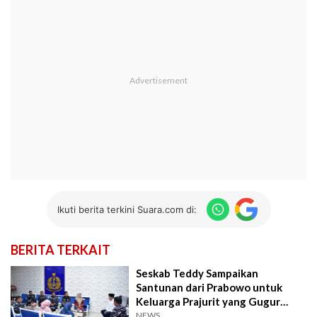
Ikuti berita terkini Suara.com di:
BERITA TERKAIT
Seskab Teddy Sampaikan
Santunan dari Prabowo untuk
Keluarga Prajurit yang Gugur
Jelang HUT ke-80 TNI
NEWS