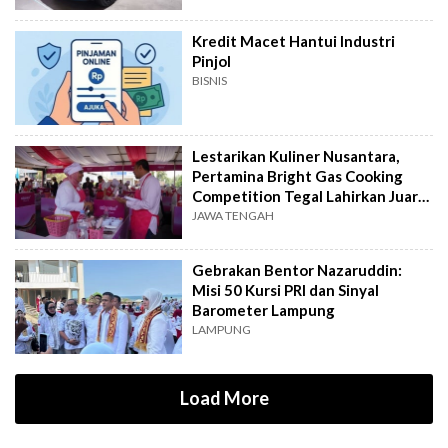
Kredit Macet Hantui Industri
Pinjol
BISNIS
Lestarikan Kuliner Nusantara,
Pertamina Bright Gas Cooking
Competition Tegal Lahirkan Juara
Baru
JAWA TENGAH
Gebrakan Bentor Nazaruddin:
Misi 50 Kursi PRI dan Sinyal
Barometer Lampung
LAMPUNG
Load More