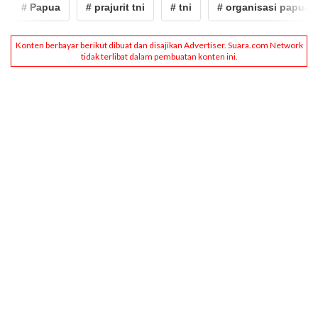
# Papua
# prajurit tni
# tni
# organisasi papua me