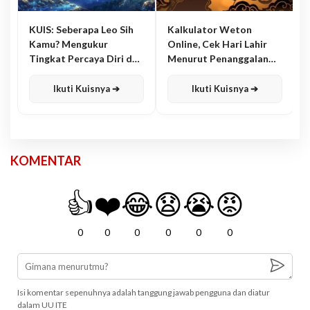
KUIS: Seberapa Leo Sih
Kalkulator Weton
Kamu? Mengukur
Online, Cek Hari Lahir
Tingkat Percaya Diri dan
Menurut Penanggalan
Karisma
Jawa
Ikuti Kuisnya ➔
Ikuti Kuisnya ➔
KOMENTAR
👍
❤️
😂
😧
😭
😡
0
0
0
0
0
0
Isi komentar sepenuhnya adalah tanggung jawab pengguna dan diatur
dalam UU ITE