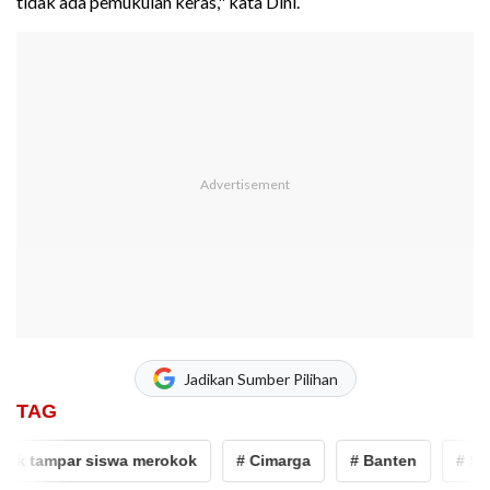
tidak ada pemukulan keras," kata Dini.
Jadikan Sumber Pilihan
TAG
 tampar siswa merokok
# Cimarga
# Banten
# SMAN