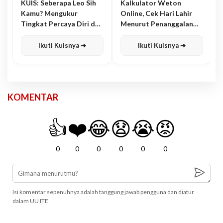
KUIS: Seberapa Leo Sih
Kalkulator Weton
Kamu? Mengukur
Online, Cek Hari Lahir
Tingkat Percaya Diri dan
Menurut Penanggalan
Karisma
Jawa
Ikuti Kuisnya ➔
Ikuti Kuisnya ➔
KOMENTAR
👍
❤️
😂
😧
😭
😡
0
0
0
0
0
0
Isi komentar sepenuhnya adalah tanggung jawab pengguna dan diatur
dalam UU ITE