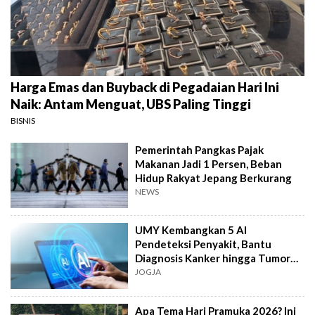
Harga Emas dan Buyback di Pegadaian Hari Ini
Naik: Antam Menguat, UBS Paling Tinggi
BISNIS
Pemerintah Pangkas Pajak
Makanan Jadi 1 Persen, Beban
Hidup Rakyat Jepang Berkurang
NEWS
UMY Kembangkan 5 AI
Pendeteksi Penyakit, Bantu
Diagnosis Kanker hingga Tumor
Otak Lebih Cepat
JOGJA
Apa Tema Hari Pramuka 2026? Ini