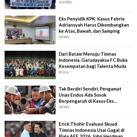
SUMSEL
Eks Penyidik KPK: Kasus Febrie
Adriansyah Harus Dikembangkan
ke Atas, Bawah, dan Samping
NEWS
Dari Batam Menuju Timnas
Indonesia, Garudayaksa FC Buka
Kesempatan bagi Talenta Muda
BOLA
Tak Berdiri Sendiri, Pengamat
Unas Endus Ada Sosok
Berpengaruh di Kasus Eks
Jampidsus
NEWS
Erick Thohir Evaluasi Skuad
Timnas Indonesia Usai Gagal di
Piala AFF 2026, John Herdman