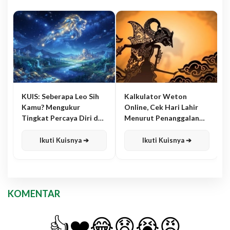
KUIS: Seberapa Leo Sih
Kalkulator Weton
Kamu? Mengukur
Online, Cek Hari Lahir
Tingkat Percaya Diri dan
Menurut Penanggalan
Karisma
Jawa
Ikuti Kuisnya ➔
Ikuti Kuisnya ➔
KOMENTAR
👍
❤️
😂
😧
😭
😡