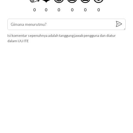
0
0
0
0
0
0
Isi komentar sepenuhnya adalah tanggung jawab pengguna dan diatur
dalam UU ITE