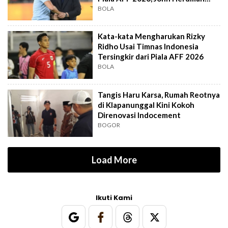
Out?
BOLA
Kata-kata Mengharukan Rizky
Ridho Usai Timnas Indonesia
Tersingkir dari Piala AFF 2026
BOLA
Tangis Haru Karsa, Rumah Reotnya
di Klapanunggal Kini Kokoh
Direnovasi Indocement
BOGOR
Load More
Ikuti Kami