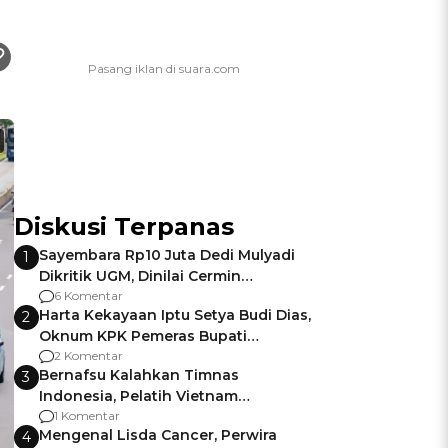
Diskusi Terpanas
Sayembara Rp10 Juta Dedi Mulyadi
1
Dikritik UGM, Dinilai Cermin
Gagalnya Negara Jamin Keamanan
6 Komentar
Harta Kekayaan Iptu Setya Budi Dias,
2
Oknum KPK Pemeras Bupati
Pemalang
2 Komentar
Bernafsu Kalahkan Timnas
3
Indonesia, Pelatih Vietnam
Berencana Pakai Jimat di Pakansari
1 Komentar
Mengenal Lisda Cancer, Perwira
4