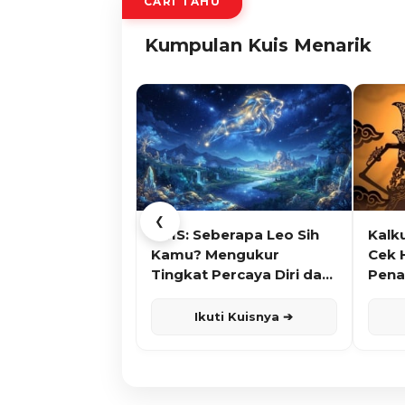
CARI TAHU
Kumpulan Kuis Menarik
❮
KUIS: Seberapa Leo Sih
Kalk
Kamu? Mengukur
Cek 
Tingkat Percaya Diri dan
Pena
Karisma
Ikuti Kuisnya ➔