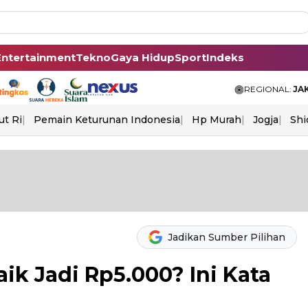
Entertainment
Tekno
Gaya Hidup
Sport
Indeks
REGIONAL:
JA
ut Ri
Pemain Keturunan Indonesia
Hp Murah
Jogja
Shi
Jadikan Sumber Pilihan
aik Jadi Rp5.000? Ini Kata