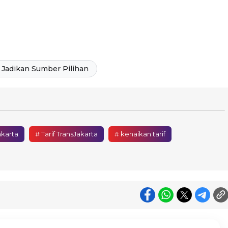
Jadikan Sumber Pilihan
karta
# Tarif TransJakarta
# kenaikan tarif