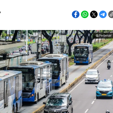
h
Perbesar