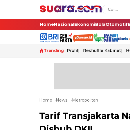
Home
Nasional
Ekonomi
Bola
Otomotif
Trending
Profil
Reshuffle Kabinet
H
Home
News
Metropolitan
Tarif Transjakarta N
Dishub DKI!