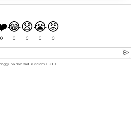
❤️
😂
😧
😭
😡
0
0
0
0
0
engguna dan diatur dalam UU ITE