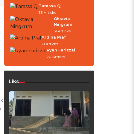
Tarassa Q.
33 Articles
Oktavia
Ningrum
31 Articles
Ardina Praf
21 Articles
Ryan Farizzal
20 Articles
Liks
ak
.