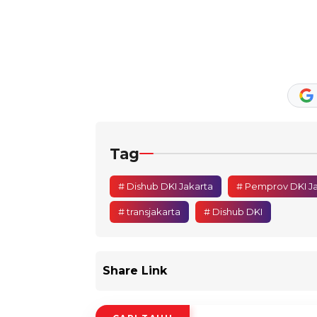
Tag
# Dishub DKI Jakarta
# Pemprov DKI Ja
# transjakarta
# Dishub DKI
Share Link