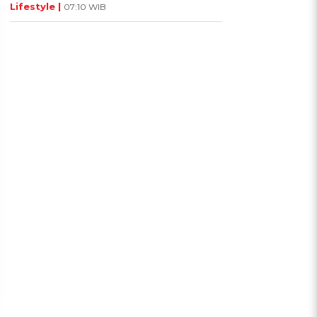
Lifestyle |
07:10 WIB
UIS: Sepatu Mana yang
KUIS: Seberapa Kenal
Cocok dengan
Kamu dengan Si Zodiak
Kepribadianmu?
Cancer?
Ikuti Kuisnya ➔
Ikuti Kuisnya ➔