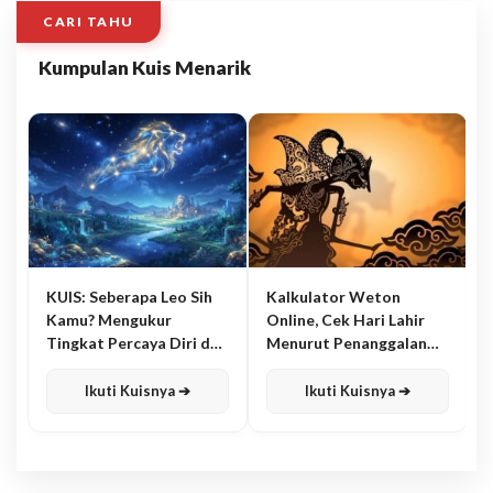
CARI TAHU
Kumpulan Kuis Menarik
KUIS: Seberapa Leo Sih
Kalkulator Weton
Kamu? Mengukur
Online, Cek Hari Lahir
Tingkat Percaya Diri dan
Menurut Penanggalan
Karisma
Jawa
Ikuti Kuisnya ➔
Ikuti Kuisnya ➔