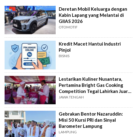
Deretan Mobil Keluarga dengan
Kabin Lapang yang Melantai di
GIIAS 2026
OTOMOTIF
Kredit Macet Hantui Industri
Pinjol
BISNIS
Lestarikan Kuliner Nusantara,
Pertamina Bright Gas Cooking
Competition Tegal Lahirkan Juara
Baru
JAWA TENGAH
Gebrakan Bentor Nazaruddin:
Misi 50 Kursi PRI dan Sinyal
Barometer Lampung
LAMPUNG