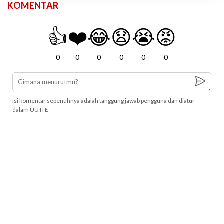
KOMENTAR
👍
❤️
😂
😧
😭
😡
0
0
0
0
0
0
Isi komentar sepenuhnya adalah tanggung jawab pengguna dan diatur
dalam UU ITE