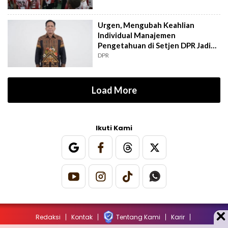
Urgen, Mengubah Keahlian
Individual Manajemen
Pengetahuan di Setjen DPR Jadi
Kekuatan Institusional
DPR
Load More
Ikuti Kami
Redaksi
Kontak
Tentang Kami
Karir