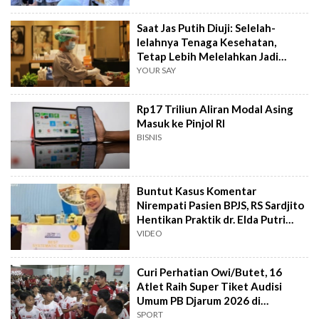
Saat Jas Putih Diuji: Selelah-
lelahnya Tenaga Kesehatan,
Tetap Lebih Melelahkan Jadi
Pasien
YOUR SAY
Rp17 Triliun Aliran Modal Asing
Masuk ke Pinjol RI
BISNIS
Buntut Kasus Komentar
Nirempati Pasien BPJS, RS Sardjito
Hentikan Praktik dr. Elda Putri
Rahard
VIDEO
Curi Perhatian Owi/Butet, 16
Atlet Raih Super Tiket Audisi
Umum PB Djarum 2026 di
Makassar
SPORT