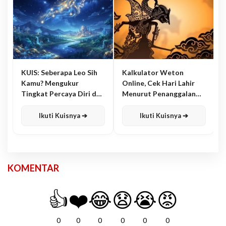
KUIS: Seberapa Leo Sih
Kalkulator Weton
Kamu? Mengukur
Online, Cek Hari Lahir
Tingkat Percaya Diri dan
Menurut Penanggalan
Karisma
Jawa
Ikuti Kuisnya ➔
Ikuti Kuisnya ➔
KOMENTAR
👍
❤️
😂
😧
😭
😡
0
0
0
0
0
0