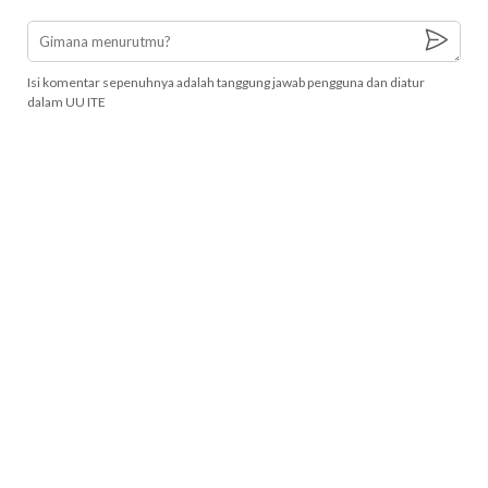
Isi komentar sepenuhnya adalah tanggung jawab pengguna dan diatur
dalam UU ITE