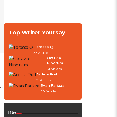
Top Writer Yoursay
Tarassa Q.
33 Articles
Oktavia
Ningrum
31 Articles
Ardina Praf
21 Articles
Ryan Farizzal
i.
20 Articles
n
Liks