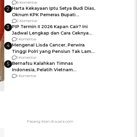
Gagalnya Negara Jamin Keamanan
6 Komentar
Harta Kekayaan Iptu Setya Budi Dias,
2
Oknum KPK Pemeras Bupati
Pemalang
2 Komentar
PIP Termin II 2026 Kapan Cair? Ini
3
Jadwal Lengkap dan Cara Ceknya
agar Dana Tidak Hangus!
1 Komentar
Mengenal Lisda Cancer, Perwira
4
Tinggi Polri yang Pensiun Tak Lama
Usai Jadi Brigjen
1 Komentar
Bernafsu Kalahkan Timnas
5
Indonesia, Pelatih Vietnam
Berencana Pakai Jimat di Pakansari
1 Komentar