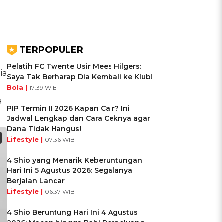
TERPOPULER
Pelatih FC Twente Usir Mees Hilgers:
ia
Saya Tak Berharap Dia Kembali ke Klub!
Bola |
17:39 WIB
a
PIP Termin II 2026 Kapan Cair? Ini
Jadwal Lengkap dan Cara Ceknya agar
Dana Tidak Hangus!
Lifestyle |
07:36 WIB
4 Shio yang Menarik Keberuntungan
Hari Ini 5 Agustus 2026: Segalanya
Berjalan Lancar
Lifestyle |
06:37 WIB
4 Shio Beruntung Hari Ini 4 Agustus