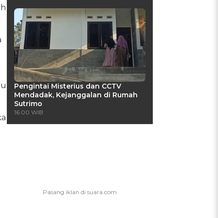
ah
a
mu
Pengintai Misterius dan CCTV
Mendadak, Kejanggalan di Rumah
Sutrimo
16:00 WIB
ka