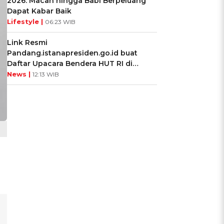
2026: Macan hingga Babi Berpeluang
Dapat Kabar Baik
Lifestyle |
06:23 WIB
Link Resmi
Pandang.istanapresiden.go.id buat
Daftar Upacara Bendera HUT RI di
Istana Negara
News |
12:13 WIB
h