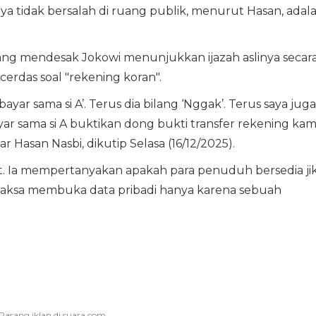
a tidak bersalah di ruang publik, menurut Hasan, adal
g mendesak Jokowi menunjukkan ijazah aslinya secar
rdas soal "rekening koran".
bayar sama si A’. Terus dia bilang ‘Nggak’. Terus saya juga
ayar sama si A buktikan dong bukti transfer rekening ka
r Hasan Nasbi, dikutip Selasa (16/12/2025).
t. Ia mempertanyakan apakah para penuduh bersedia ji
paksa membuka data pribadi hanya karena sebuah