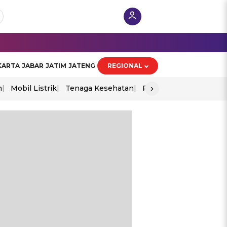
KARTA
JABAR
JATIM
JATENG
REGIONAL
›
n
Mobil Listrik
Tenaga Kesehatan
Perang As-Iran
Ekon