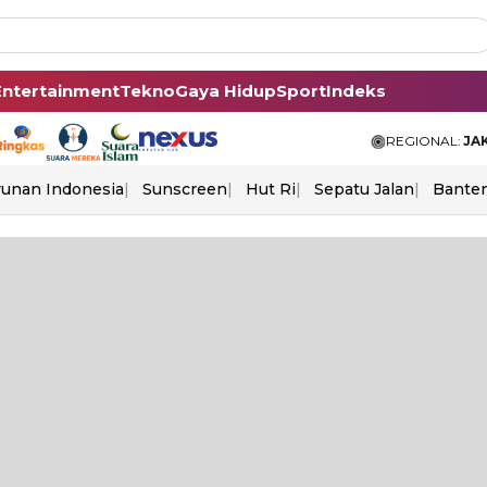
Entertainment
Tekno
Gaya Hidup
Sport
Indeks
REGIONAL:
JA
unan Indonesia
Sunscreen
Hut Ri
Sepatu Jalan
Bante