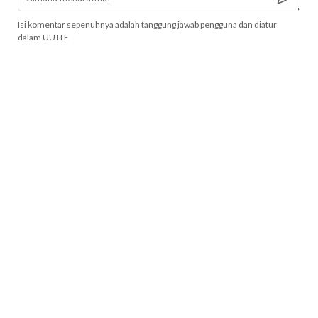
Isi komentar sepenuhnya adalah tanggung jawab pengguna dan diatur
dalam UU ITE