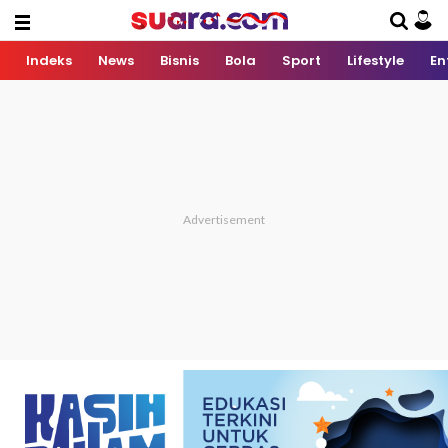
Indeks
News
Bisnis
Bola
Sport
Lifestyle
En