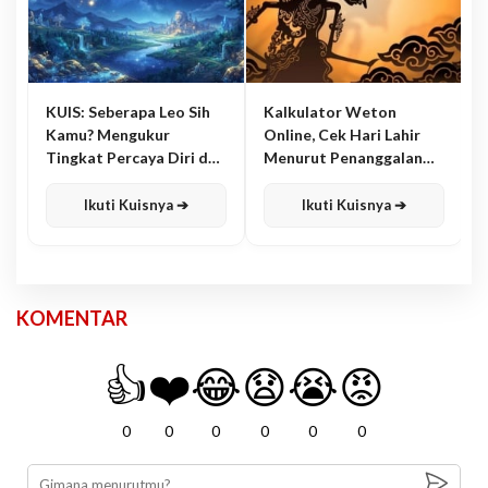
KUIS: Seberapa Leo Sih
Kalkulator Weton
Kamu? Mengukur
Online, Cek Hari Lahir
Tingkat Percaya Diri dan
Menurut Penanggalan
Karisma
Jawa
Ikuti Kuisnya ➔
Ikuti Kuisnya ➔
KOMENTAR
👍
❤️
😂
😧
😭
😡
0
0
0
0
0
0