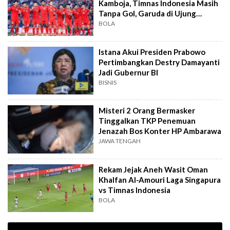
Kamboja, Timnas Indonesia Masih
Tanpa Gol, Garuda di Ujung
Tanduk
BOLA
Istana Akui Presiden Prabowo
Pertimbangkan Destry Damayanti
Jadi Gubernur BI
BISNIS
Misteri 2 Orang Bermasker
Tinggalkan TKP Penemuan
Jenazah Bos Konter HP Ambarawa
JAWA TENGAH
Rekam Jejak Aneh Wasit Oman
Khalfan Al-Amouri Laga Singapura
vs Timnas Indonesia
BOLA