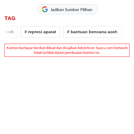
Jadikan Sumber Pilihan
TAG
ceh
# represi aparat
# bantuan bencana aceh
# Amne