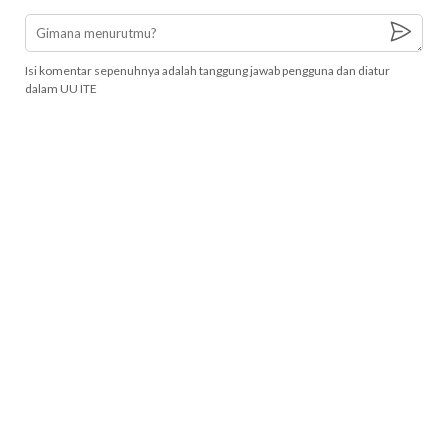
Isi komentar sepenuhnya adalah tanggung jawab pengguna dan diatur
dalam UU ITE