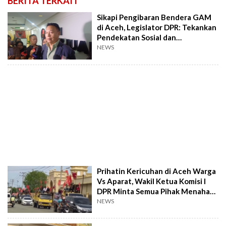
BERITA TERKAIT
Sikapi Pengibaran Bendera GAM
di Aceh, Legislator DPR: Tekankan
Pendekatan Sosial dan
Kemanusiaan
NEWS
Prihatin Kericuhan di Aceh Warga
Vs Aparat, Wakil Ketua Komisi I
DPR Minta Semua Pihak Menahan
Diri
NEWS