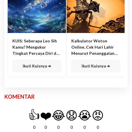
KUIS: Seberapa Leo Sih
Kalkulator Weton
Kamu? Mengukur
Online, Cek Hari Lahir
Tingkat Percaya Diri dan
Menurut Penanggalan
Karisma
Jawa
Ikuti Kuisnya ➔
Ikuti Kuisnya ➔
KOMENTAR
👍
❤️
😂
😧
😭
😡
0
0
0
0
0
0