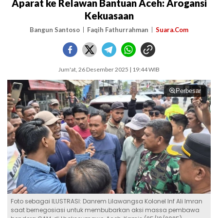
Aparat ke Relawan Bantuan Aceh: Arogansi
Kekuasaan
Bangun Santoso
Faqih Fathurrahman
Suara.Com
Jum'at, 26 Desember 2025 | 19:44 WIB
Perbesar
Foto sebagai ILUSTRASI: Danrem Lilawangsa Kolonel Inf Ali Imran
saat bernegosiasi untuk membubarkan aksi massa pembawa