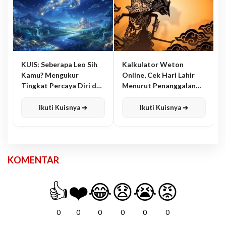
KUIS: Seberapa Leo Sih
Kalkulator Weton
Kamu? Mengukur
Online, Cek Hari Lahir
Tingkat Percaya Diri dan
Menurut Penanggalan
Karisma
Jawa
Ikuti Kuisnya ➔
Ikuti Kuisnya ➔
KOMENTAR
👍
❤️
😂
😧
😭
😡
0
0
0
0
0
0