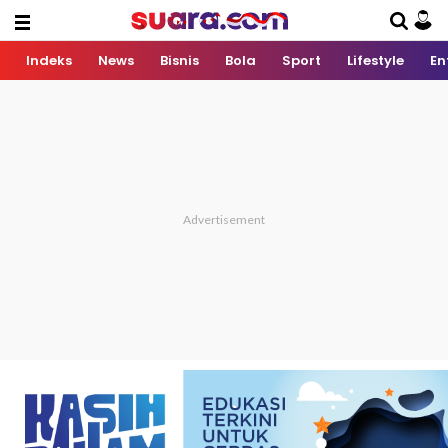
Indeks
News
Bisnis
Bola
Sport
Lifestyle
En