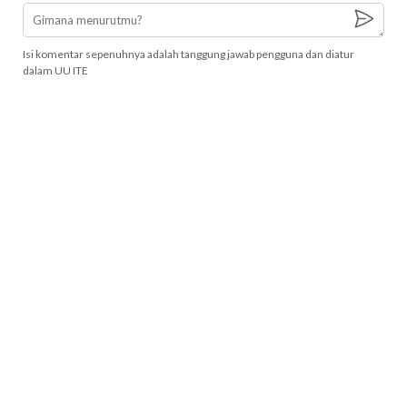
Isi komentar sepenuhnya adalah tanggung jawab pengguna dan diatur
dalam UU ITE