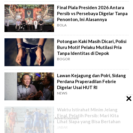
Final Piala Presiden 2026 Antara
Persib vs Persebaya Digelar Tanpa
Penonton, Ini Alasannya
BOLA
Potongan Kaki Masih Dicari, Polisi
Buru Motif Pelaku Mutilasi Pria
Tanpa Identitas di Depok
BOGOR
Lawan Kejagung dan Polri, Sidang
Perdana Praperadilan Febrie
Digelar Usai HUT RI
NEWS
Waktu Istirahat Minim Jelang
Final, Pelatih Persib: Mari Kita
Lihat Siapa yang Bisa Bertahan
JABAR