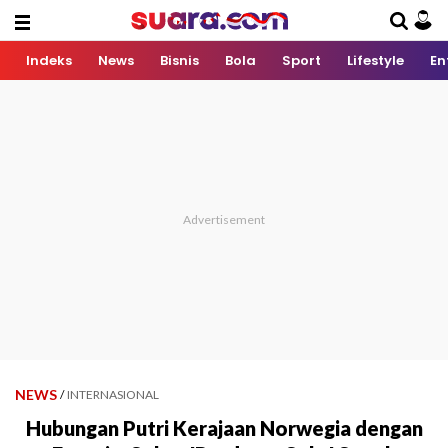
Indeks
News
Bisnis
Bola
Sport
Lifestyle
En
NEWS
/
INTERNASIONAL
Hubungan Putri Kerajaan Norwegia dengan