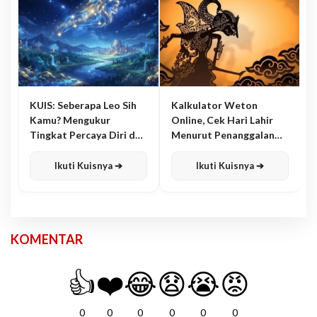
KUIS: Seberapa Leo Sih
Kalkulator Weton
Kamu? Mengukur
Online, Cek Hari Lahir
Tingkat Percaya Diri dan
Menurut Penanggalan
Karisma
Jawa
Ikuti Kuisnya ➔
Ikuti Kuisnya ➔
KOMENTAR
👍
❤️
😂
😧
😭
😡
0
0
0
0
0
0