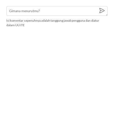
Isi komentar sepenuhnya adalah tanggung jawab pengguna dan diatur
dalam UU ITE