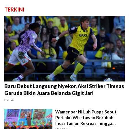
TERKINI
Baru Debut Langsung Nyekor, Aksi Striker Timnas
Garuda Bikin Juara Belanda Gigit Jari
BOLA
Wamenpar Ni Luh Puspa Sebut
Perilaku Wisatawan Berubah,
Incar Taman Rekreasi hingga
Atraksi Wisata
LIFESTYLE