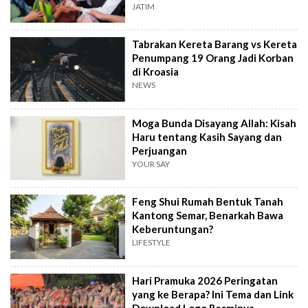
Merah Putih
JATIM
Tabrakan Kereta Barang vs Kereta
Penumpang 19 Orang Jadi Korban
di Kroasia
NEWS
Moga Bunda Disayang Allah: Kisah
Haru tentang Kasih Sayang dan
Perjuangan
YOUR SAY
Feng Shui Rumah Bentuk Tanah
Kantong Semar, Benarkah Bawa
Keberuntungan?
LIFESTYLE
Hari Pramuka 2026 Peringatan
yang ke Berapa? Ini Tema dan Link
Download Logo Resminya