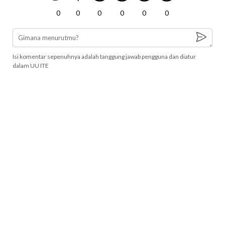
0
0
0
0
0
0
Isi komentar sepenuhnya adalah tanggung jawab pengguna dan diatur
dalam UU ITE