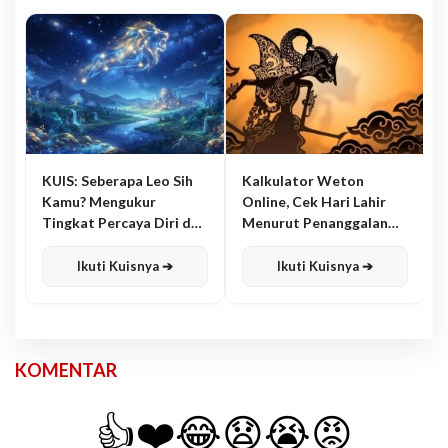
KUIS: Seberapa Leo Sih
Kalkulator Weton
Kamu? Mengukur
Online, Cek Hari Lahir
Tingkat Percaya Diri dan
Menurut Penanggalan
Karisma
Jawa
Ikuti Kuisnya ➔
Ikuti Kuisnya ➔
KOMENTAR
👍
❤️
😂
😧
😭
😡