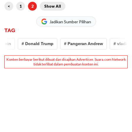
<
1
2
Show All
Jadikan Sumber Pilihan
TAG
ein
# Donald Trump
# Pangeran Andrew
# vladimir p