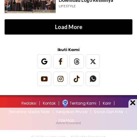
LIFESTYLE
Load More
Ikuti Kami
Redaksi
Kontak
Tentang Kami
Karir
Pedoman Media Siber
Kebijakan Privasi
Saran Dan Kritik
Site Map