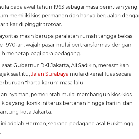
rmula pada awal tahun 1963 sebagai masa perintisan yang
um memiliki kios permanen dan hanya berjualan denga
tikar di pinggir trotoar.
mayoritas masih berupa peralatan rumah tangga bekas
e 1970-an, wajah pasar mulai bertransformasi dengan
bih menetap bagi para pedagang.
74 saat Gubernur DKI Jakarta, Ali Sadikin, meresmikan
ejak saat itu,
Jalan Surabaya
mulai dikenal luas secara
perburuan "harta karun" masa lalu.
 dan nyaman, pemerintah mulai membangun kios-kios
ios yang ikonik ini terus bertahan hingga hari ini dan
jantung kota Jakarta.
r ini adalah Herman, seorang pedagang asal Bukittinggi
.