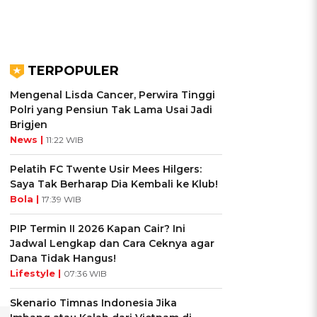
TERPOPULER
Mengenal Lisda Cancer, Perwira Tinggi
Polri yang Pensiun Tak Lama Usai Jadi
Brigjen
News |
11:22 WIB
Pelatih FC Twente Usir Mees Hilgers:
Saya Tak Berharap Dia Kembali ke Klub!
Bola |
17:39 WIB
PIP Termin II 2026 Kapan Cair? Ini
Jadwal Lengkap dan Cara Ceknya agar
Dana Tidak Hangus!
Lifestyle |
07:36 WIB
Skenario Timnas Indonesia Jika