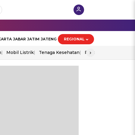
KARTA
JABAR
JATIM
JATENG
REGIONAL
›
n
Mobil Listrik
Tenaga Kesehatan
Piala Aff 2026
Ekono