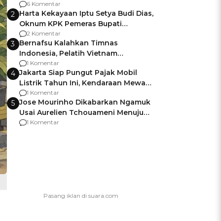
Gagalnya Negara Jamin Keamanan
6 Komentar
Harta Kekayaan Iptu Setya Budi Dias,
2
Oknum KPK Pemeras Bupati
Pemalang
2 Komentar
Bernafsu Kalahkan Timnas
3
Indonesia, Pelatih Vietnam
Berencana Pakai Jimat di Pakansari
1 Komentar
Jakarta Siap Pungut Pajak Mobil
4
Listrik Tahun Ini, Kendaraan Mewah
Kena hingga 75% PKB
1 Komentar
Jose Mourinho Dikabarkan Ngamuk
5
Usai Aurelien Tchouameni Menuju
Manchester United
1 Komentar