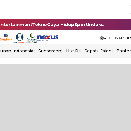
Entertainment
Tekno
Gaya Hidup
Sport
Indeks
REGIONAL:
JA
unan Indonesia
Sunscreen
Hut Ri
Sepatu Jalan
Bante