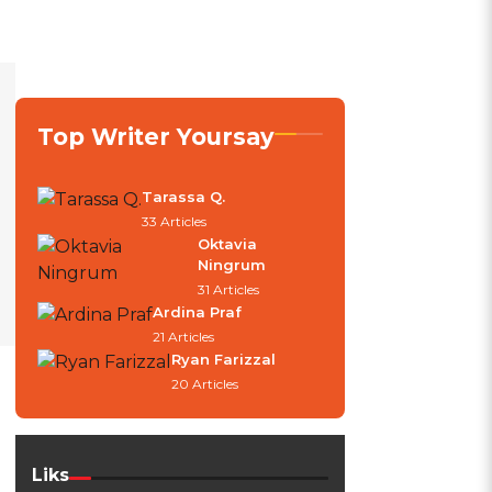
Top Writer Yoursay
Tarassa Q.
33 Articles
Oktavia
Ningrum
31 Articles
Ardina Praf
21 Articles
Ryan Farizzal
20 Articles
Liks