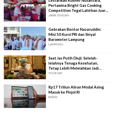
Lestarikan Kuliner Nusantara,
Pertamina Bright Gas Cooking
Competition Tegal Lahirkan Juara
Baru
JAWA TENGAH
Gebrakan Bentor Nazaruddin:
Misi 50 Kursi PRI dan Sinyal
Barometer Lampung
LAMPUNG
Saat Jas Putih Diuji: Selelah-
lelahnya Tenaga Kesehatan,
Tetap Lebih Melelahkan Jadi
Pasien
YOUR SAY
Rp17 Triliun Aliran Modal Asing
Masuk ke Pinjol RI
BISNIS