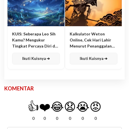
KUIS: Seberapa Leo Sih
Kalkulator Weton
Kamu? Mengukur
Online, Cek Hari Lahir
Tingkat Percaya Diri dan
Menurut Penanggalan
Karisma
Jawa
Ikuti Kuisnya ➔
Ikuti Kuisnya ➔
KOMENTAR
👍
❤️
😂
😧
😭
😡
0
0
0
0
0
0