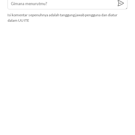
Isi komentar sepenuhnya adalah tanggung jawab pengguna dan diatur
dalam UU ITE