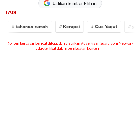
Jadikan Sumber Pilihan
TAG
# tahanan rumah
# Korupsi
# Gus Yaqut
# yaqut 