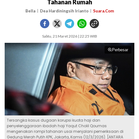
Tahanan Rumah
Bella
Dea Hardiningsih Irianto
Suara.Com
Sabtu, 21 Maret 2026 | 22:25 WIB
Perbesar
Tersangka kasus dugaan korupsi kuota haji dan
penyelenggaraan ibadah haji Yaqut Cholil Qoumas
mengenakan rompi tahanan usai menjalani pemeriksaan di
Gedung Merah Putih KPK, Jakarta, Kamis (12/3/2026). [ANTARA