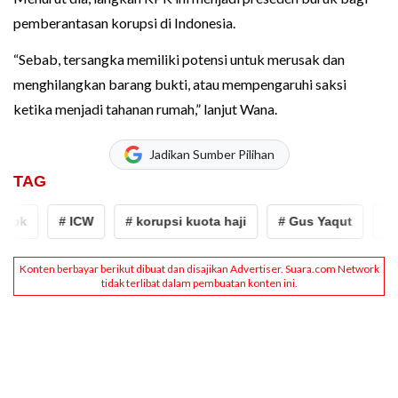
pemberantasan korupsi di Indonesia.
“Sebab, tersangka memiliki potensi untuk merusak dan
menghilangkan barang bukti, atau mempengaruhi saksi
ketika menjadi tahanan rumah,” lanjut Wana.
Jadikan Sumber Pilihan
TAG
k
# ICW
# korupsi kuota haji
# Gus Yaqut
# yaq