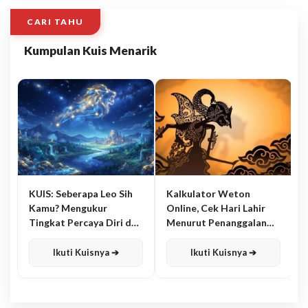
CARI TAHU
Kumpulan Kuis Menarik
KUIS: Seberapa Leo Sih
Kalkulator Weton
Kamu? Mengukur
Online, Cek Hari Lahir
Tingkat Percaya Diri dan
Menurut Penanggalan
Karisma
Jawa
Ikuti Kuisnya ➔
Ikuti Kuisnya ➔