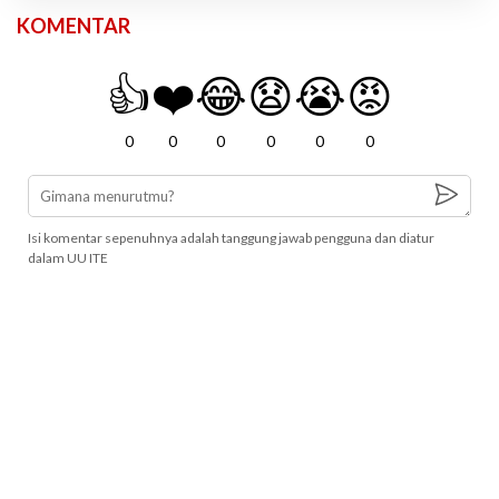
KOMENTAR
👍
❤️
😂
😧
😭
😡
0
0
0
0
0
0
Isi komentar sepenuhnya adalah tanggung jawab pengguna dan diatur
dalam UU ITE