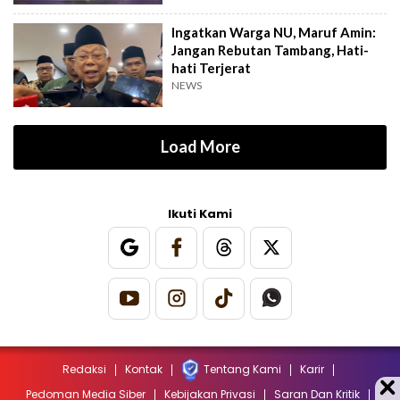
Ingatkan Warga NU, Maruf Amin:
Jangan Rebutan Tambang, Hati-
hati Terjerat
NEWS
Load More
Ikuti Kami
Redaksi
Kontak
Tentang Kami
Karir
Pedoman Media Siber
Kebijakan Privasi
Saran Dan Kritik