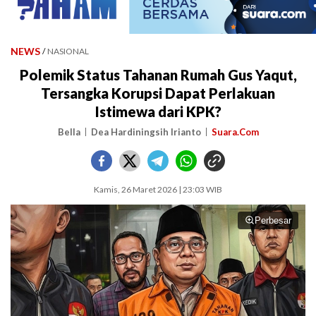
NEWS
/
NASIONAL
Polemik Status Tahanan Rumah Gus Yaqut,
Tersangka Korupsi Dapat Perlakuan
Istimewa dari KPK?
Bella
Dea Hardiningsih Irianto
Suara.Com
Kamis, 26 Maret 2026 | 23:03 WIB
Perbesar