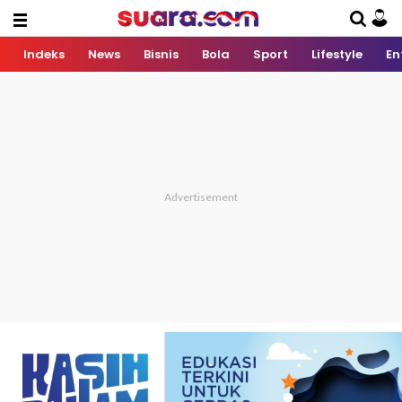
Indeks
News
Bisnis
Bola
Sport
Lifestyle
En