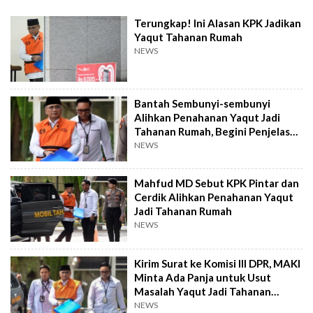
Terungkap! Ini Alasan KPK Jadikan
Yaqut Tahanan Rumah
NEWS
Bantah Sembunyi-sembunyi
Alihkan Penahanan Yaqut Jadi
Tahanan Rumah, Begini Penjelasan
KPK
NEWS
Mahfud MD Sebut KPK Pintar dan
Cerdik Alihkan Penahanan Yaqut
Jadi Tahanan Rumah
NEWS
Kirim Surat ke Komisi III DPR, MAKI
Minta Ada Panja untuk Usut
Masalah Yaqut Jadi Tahanan
Rumah
NEWS