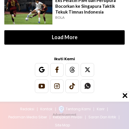
Eks Pelatih PSM dan Persipura
Bocorkan ke Singapura Taktik
Tekuk Timnas Indonesia
BOLA
Load More
Ikuti Kami
Redaksi
Kontak
Tentang Kami
Karir
Pedoman Media Siber
Kebijakan Privasi
Saran Dan Kritik
Site Map