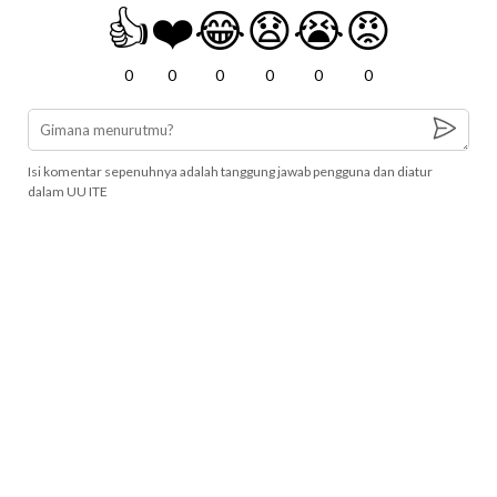
👍
❤️
😂
😧
😭
😡
0
0
0
0
0
0
Isi komentar sepenuhnya adalah tanggung jawab pengguna dan diatur
dalam UU ITE