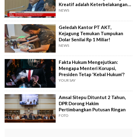
Kreatif adalah Keterbelakangan
Hukum
NEWS
Geledah Kantor PT AKT,
Kejagung Temukan Tumpukan
Dolar Senilai Rp 1 Miliar!
NEWS
Fakta Hukum Mengejutkan:
Mengapa Menteri Korupsi,
Presiden Tetap 'Kebal Hukum'?
YOUR SAY
Amsal Sitepu Dituntut 2 Tahun,
DPR Dorong Hakim
Pertimbangkan Putusan Ringan
FOTO