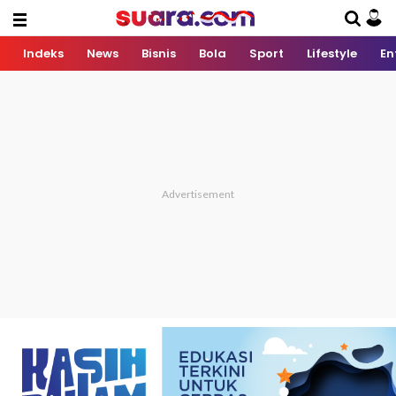
Indeks
News
Bisnis
Bola
Sport
Lifestyle
En