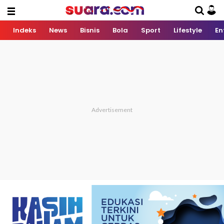
Indeks
News
Bisnis
Bola
Sport
Lifestyle
En