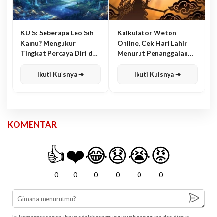
KUIS: Seberapa Leo Sih
Kalkulator Weton
Kamu? Mengukur
Online, Cek Hari Lahir
Tingkat Percaya Diri dan
Menurut Penanggalan
Karisma
Jawa
Ikuti Kuisnya ➔
Ikuti Kuisnya ➔
KOMENTAR
👍
❤️
😂
😧
😭
😡
0
0
0
0
0
0
Isi komentar sepenuhnya adalah tanggung jawab pengguna dan diatur