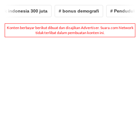
onesia 300 juta
# bonus demografi
# Penduduk
# 