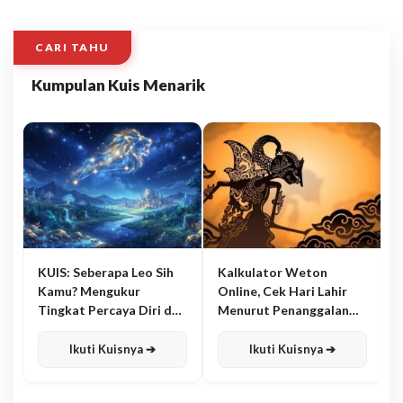
CARI TAHU
Kumpulan Kuis Menarik
KUIS: Seberapa Leo Sih
Kalkulator Weton
Kamu? Mengukur
Online, Cek Hari Lahir
Tingkat Percaya Diri dan
Menurut Penanggalan
Karisma
Jawa
Ikuti Kuisnya ➔
Ikuti Kuisnya ➔