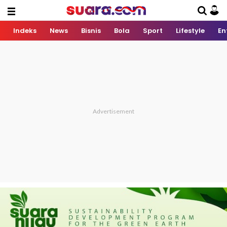
Indeks
News
Bisnis
Bola
Sport
Lifestyle
En