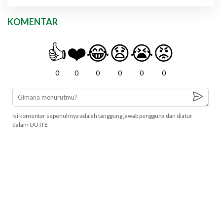
KOMENTAR
👍
❤️
😂
😧
😭
😡
0
0
0
0
0
0
Isi komentar sepenuhnya adalah tanggung jawab pengguna dan diatur
dalam UU ITE