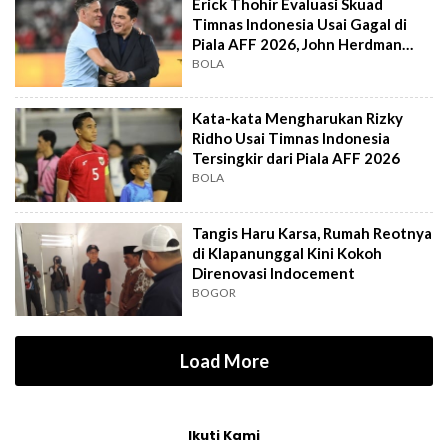
Erick Thohir Evaluasi Skuad
Timnas Indonesia Usai Gagal di
Piala AFF 2026, John Herdman
Out?
BOLA
Kata-kata Mengharukan Rizky
Ridho Usai Timnas Indonesia
Tersingkir dari Piala AFF 2026
BOLA
Tangis Haru Karsa, Rumah Reotnya
di Klapanunggal Kini Kokoh
Direnovasi Indocement
BOGOR
Load More
Ikuti Kami