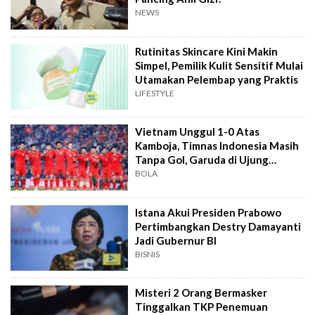
NEWS
Rutinitas Skincare Kini Makin
Simpel, Pemilik Kulit Sensitif Mulai
Utamakan Pelembap yang Praktis
LIFESTYLE
Vietnam Unggul 1-0 Atas
Kamboja, Timnas Indonesia Masih
Tanpa Gol, Garuda di Ujung
Tanduk
BOLA
Istana Akui Presiden Prabowo
Pertimbangkan Destry Damayanti
Jadi Gubernur BI
BISNIS
Misteri 2 Orang Bermasker
Tinggalkan TKP Penemuan