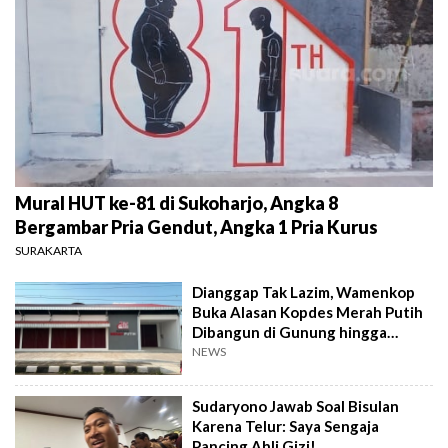
Mural HUT ke-81 di Sukoharjo, Angka 8
Bergambar Pria Gendut, Angka 1 Pria Kurus
SURAKARTA
Dianggap Tak Lazim, Wamenkop
Buka Alasan Kopdes Merah Putih
Dibangun di Gunung hingga
Dekat TPA
NEWS
Sudaryono Jawab Soal Bisulan
Karena Telur: Saya Sengaja
Pancing Ahli Gizi!