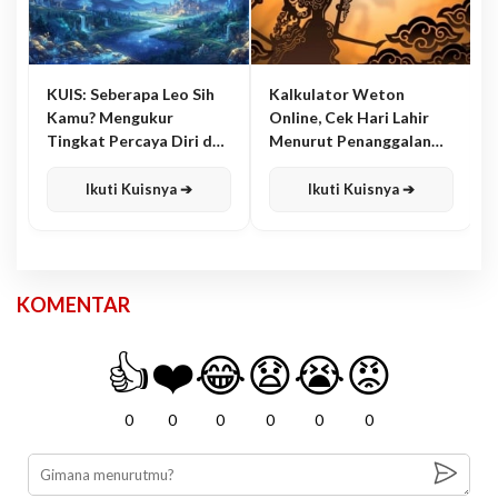
KUIS: Seberapa Leo Sih
Kalkulator Weton
Kamu? Mengukur
Online, Cek Hari Lahir
Tingkat Percaya Diri dan
Menurut Penanggalan
Karisma
Jawa
Ikuti Kuisnya ➔
Ikuti Kuisnya ➔
KOMENTAR
👍
❤️
😂
😧
😭
😡
0
0
0
0
0
0