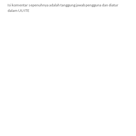
Isi komentar sepenuhnya adalah tanggung jawab pengguna dan diatur
dalam UU ITE