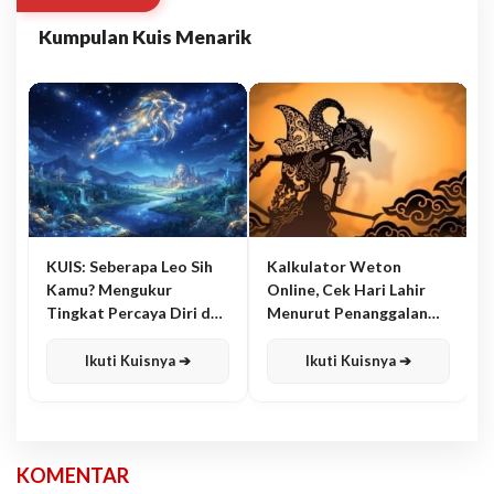
Kumpulan Kuis Menarik
KUIS: Seberapa Leo Sih
Kalkulator Weton
Kamu? Mengukur
Online, Cek Hari Lahir
Tingkat Percaya Diri dan
Menurut Penanggalan
Karisma
Jawa
Ikuti Kuisnya ➔
Ikuti Kuisnya ➔
KOMENTAR