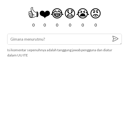
👍
❤️
😂
😧
😭
😡
0
0
0
0
0
0
Isi komentar sepenuhnya adalah tanggung jawab pengguna dan diatur
dalam UU ITE