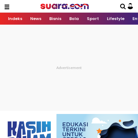
Indeks
News
Bisnis
Bola
Sport
Lifestyle
En