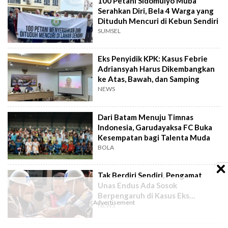
100 Petani Sidomulyo Muba
Serahkan Diri, Bela 4 Warga yang
Dituduh Mencuri di Kebun Sendiri
SUMSEL
Eks Penyidik KPK: Kasus Febrie
Adriansyah Harus Dikembangkan
ke Atas, Bawah, dan Samping
NEWS
Dari Batam Menuju Timnas
Indonesia, Garudayaksa FC Buka
Kesempatan bagi Talenta Muda
BOLA
Tak Berdiri Sendiri, Pengamat
Unas Endus Ada Sosok
Berpengaruh di Kasus Eks
Jampidsus
NEWS