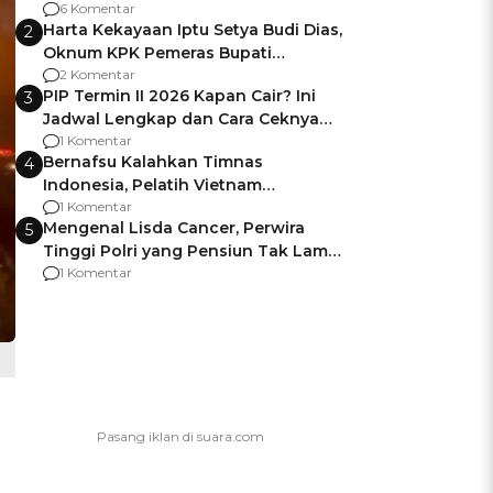
Gagalnya Negara Jamin Keamanan
6 Komentar
Harta Kekayaan Iptu Setya Budi Dias,
2
Oknum KPK Pemeras Bupati
Pemalang
2 Komentar
PIP Termin II 2026 Kapan Cair? Ini
3
Jadwal Lengkap dan Cara Ceknya
agar Dana Tidak Hangus!
1 Komentar
Bernafsu Kalahkan Timnas
4
Indonesia, Pelatih Vietnam
Berencana Pakai Jimat di Pakansari
1 Komentar
Mengenal Lisda Cancer, Perwira
5
Tinggi Polri yang Pensiun Tak Lama
Usai Jadi Brigjen
1 Komentar