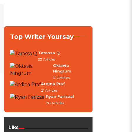
Top Writer Yoursay
Tarassa Q.
33 Articles
Oktavia
Ningrum
31 Articles
Ardina Praf
21 Articles
Ryan Farizzal
20 Articles
Liks