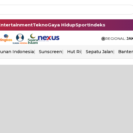
Entertainment
Tekno
Gaya Hidup
Sport
Indeks
REGIONAL:
JA
unan Indonesia
Sunscreen
Hut Ri
Sepatu Jalan
Bante