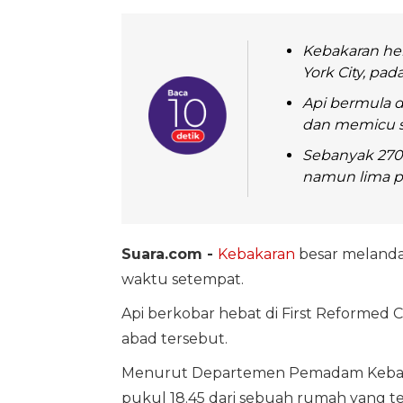
Kebakaran heb
York City, pa
Api bermula 
dan memicu st
Sebanyak 270
namun lima pe
Suara.com -
Kebakaran
besar meland
waktu setempat.
Api berkobar hebat di First Reformed 
abad tersebut.
Menurut Departemen Pemadam Kebakara
pukul 18.45 dari sebuah rumah yang 