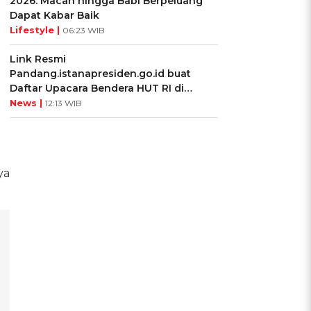
2026: Macan hingga Babi Berpeluang
Dapat Kabar Baik
Lifestyle |
06:23 WIB
Link Resmi
Pandang.istanapresiden.go.id buat
Daftar Upacara Bendera HUT RI di
Istana Negara
News |
12:13 WIB
ya