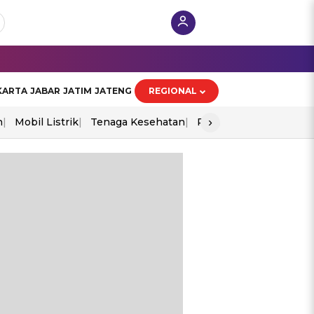
KARTA
JABAR
JATIM
JATENG
REGIONAL
›
n
Mobil Listrik
Tenaga Kesehatan
Perang As-Iran
Ekon