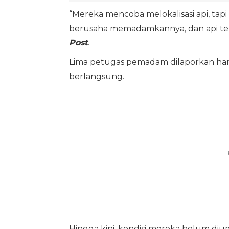
“Mereka mencoba melokalisasi api, tap
berusaha memadamkannya, dan api terlih
Post
.
Lima petugas pemadam dilaporkan haru
berlangsung.
Hingga kini, kondisi mereka belum diu