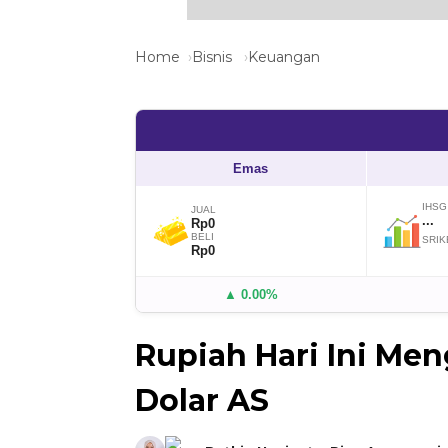
Home
Bisnis
Keuangan
Emas
IHSG
JUAL
...
Rp0
BELI
SRIK
Rp0
▲ 0.00%
Rupiah Hari Ini Men
Dolar AS