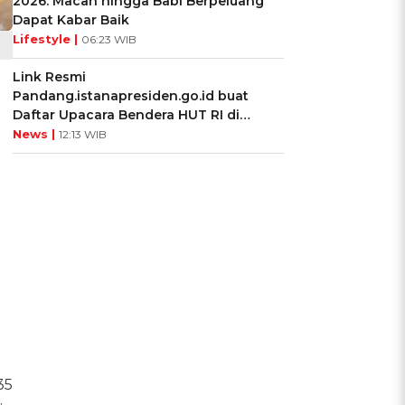
2026: Macan hingga Babi Berpeluang
Dapat Kabar Baik
Lifestyle |
06:23 WIB
Link Resmi
a
Pandang.istanapresiden.go.id buat
Daftar Upacara Bendera HUT RI di
Istana Negara
News |
12:13 WIB
35