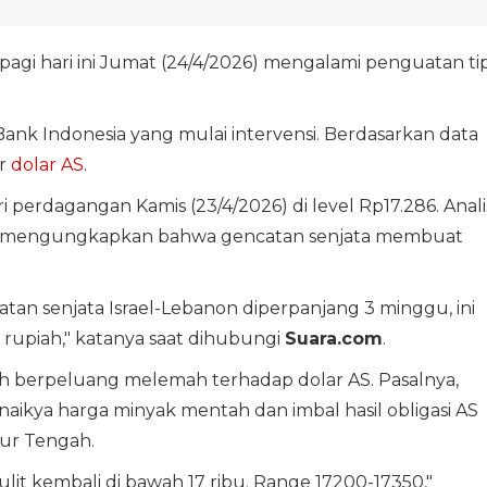
agi hari ini Jumat (24/4/2026) mengalami penguatan tip
nk Indonesia yang mulai intervensi. Berdasarkan data
er
dolar AS
.
i perdagangan Kamis (23/4/2026) di level Rp17.286. Anali
g, mengungkapkan bahwa gencatan senjata membuat
an senjata Israel-Lebanon diperpanjang 3 minggu, ini
rupiah," katanya saat dihubungi
Suara.com
.
asih berpeluang melemah terhadap dolar AS. Pasalnya,
naikya harga minyak mentah dan imbal hasil obligasi AS
ur Tengah.
lit kembali di bawah 17 ribu. Range 17200-17350,"