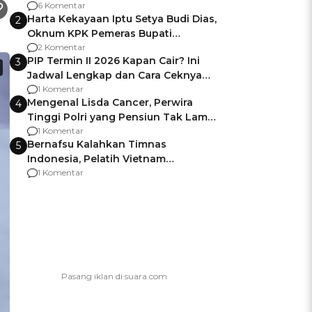
Gagalnya Negara Jamin Keamanan
6 Komentar
Harta Kekayaan Iptu Setya Budi Dias,
2
Oknum KPK Pemeras Bupati
Pemalang
2 Komentar
PIP Termin II 2026 Kapan Cair? Ini
3
Jadwal Lengkap dan Cara Ceknya
agar Dana Tidak Hangus!
1 Komentar
Mengenal Lisda Cancer, Perwira
4
Tinggi Polri yang Pensiun Tak Lama
Usai Jadi Brigjen
1 Komentar
Bernafsu Kalahkan Timnas
5
Indonesia, Pelatih Vietnam
Berencana Pakai Jimat di Pakansari
1 Komentar