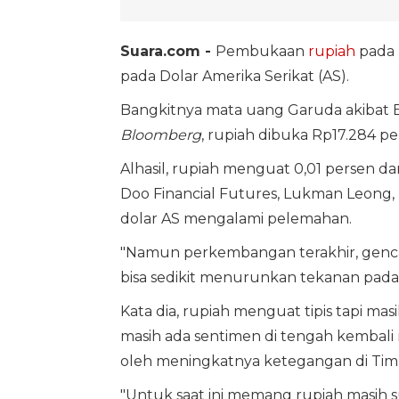
Suara.com -
Pembukaan
rupiah
pada p
pada Dolar Amerika Serikat (AS).
Bangkitnya mata uang Garuda akibat Ba
Bloomberg
, rupiah dibuka Rp17.284 p
Alhasil, rupiah menguat 0,01 persen dar
Doo Financial Futures, Lukman Leon
dolar AS mengalami pelemahan.
"Namun perkembangan terakhir, gencat
bisa sedikit menurunkan tekanan pada 
Kata dia, rupiah menguat tipis tapi m
masih ada sentimen di tengah kembali 
oleh meningkatnya ketegangan di Tim
"Untuk saat ini memang rupiah masih su