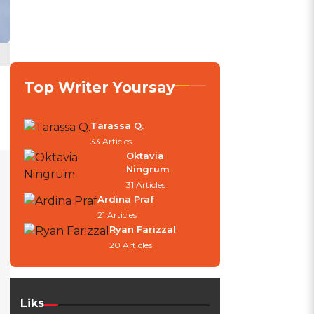
Top Writer Yoursay
Tarassa Q.
33 Articles
Oktavia
Ningrum
31 Articles
Ardina Praf
21 Articles
Ryan Farizzal
20 Articles
Liks