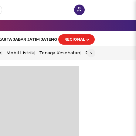
KARTA
JABAR
JATIM
JATENG
REGIONAL
›
n
Mobil Listrik
Tenaga Kesehatan
Perang As-Iran
Ekon