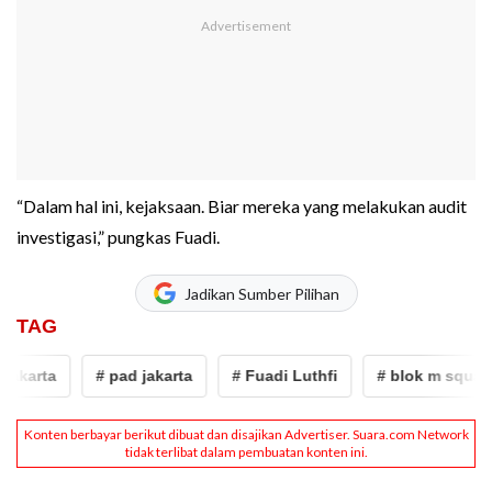
“Dalam hal ini, kejaksaan. Biar mereka yang melakukan audit
investigasi,” pungkas Fuadi.
Jadikan Sumber Pilihan
TAG
karta
# pad jakarta
# Fuadi Luthfi
# blok m square