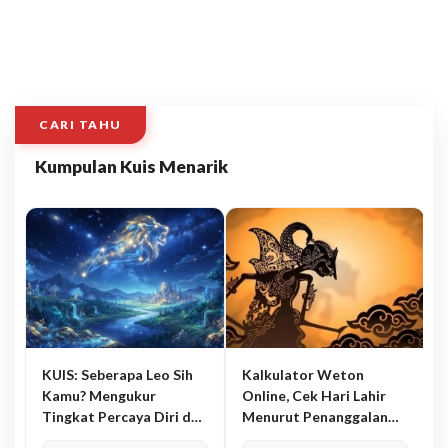
CARI TAHU
Kumpulan Kuis Menarik
KUIS: Seberapa Leo Sih
Kalkulator Weton
Kamu? Mengukur
Online, Cek Hari Lahir
Tingkat Percaya Diri dan
Menurut Penanggalan
Karisma
Jawa