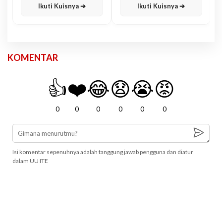
Ikuti Kuisnya ➔
Ikuti Kuisnya ➔
KOMENTAR
👍
❤️
😂
😧
😭
😡
0
0
0
0
0
0
Isi komentar sepenuhnya adalah tanggung jawab pengguna dan diatur
dalam UU ITE