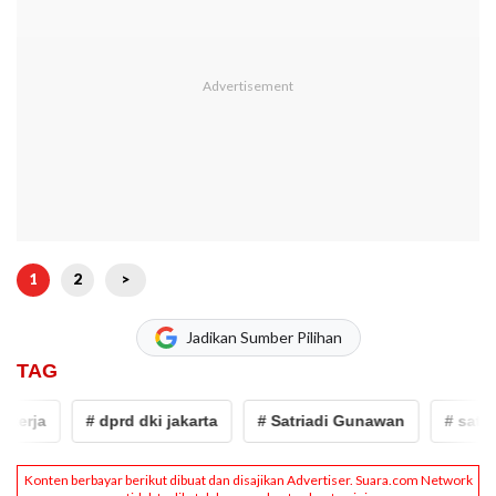
1
2
>
Jadikan Sumber Pilihan
TAG
ja
# dprd dki jakarta
# Satriadi Gunawan
# satpol p