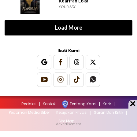
Kearifan Lokal
YOUR SAY
Load More
Ikuti Kami
Redaksi
Kontak
Tentang Kami
Karir
Pedoman Media Siber
Kebijakan Privasi
Saran Dan Kritik
Site Map