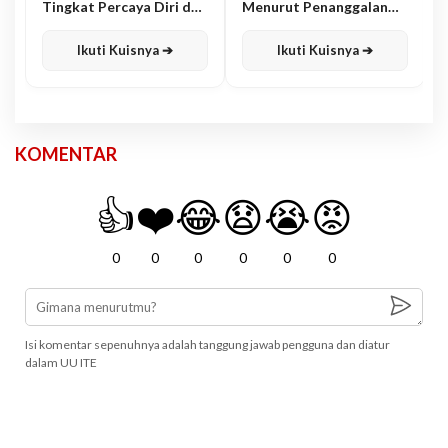
Tingkat Percaya Diri dan
Menurut Penanggalan
Karisma
Jawa
Ikuti Kuisnya ➔
Ikuti Kuisnya ➔
KOMENTAR
👍
❤️
😂
😧
😭
😡
0
0
0
0
0
0
Isi komentar sepenuhnya adalah tanggung jawab pengguna dan diatur
dalam UU ITE