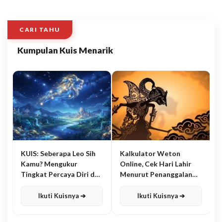
CARI TAHU
Kumpulan Kuis Menarik
KUIS: Seberapa Leo Sih
Kalkulator Weton
Kamu? Mengukur
Online, Cek Hari Lahir
Tingkat Percaya Diri dan
Menurut Penanggalan
Karisma
Jawa
Ikuti Kuisnya ➔
Ikuti Kuisnya ➔