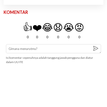
KOMENTAR
👍
❤️
😂
😧
😭
😡
0
0
0
0
0
0
Isi komentar sepenuhnya adalah tanggung jawab pengguna dan diatur
dalam UU ITE