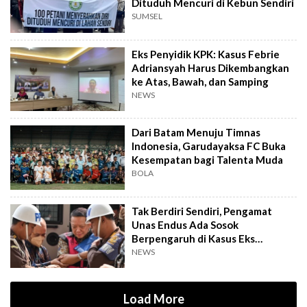
Dituduh Mencuri di Kebun Sendiri
SUMSEL
Eks Penyidik KPK: Kasus Febrie
Adriansyah Harus Dikembangkan
ke Atas, Bawah, dan Samping
NEWS
Dari Batam Menuju Timnas
Indonesia, Garudayaksa FC Buka
Kesempatan bagi Talenta Muda
BOLA
Tak Berdiri Sendiri, Pengamat
Unas Endus Ada Sosok
Berpengaruh di Kasus Eks
Jampidsus
NEWS
Load More