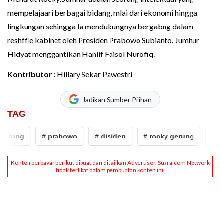
mempelajaari berbagai bidang, mlai dari ekonomi hingga
lingkungan sehingga Ia mendukungnya bergabng dalam
reshffle kabinet oleh Presiden Prabowo Subianto. Jumhur
Hidyat menggantikan Haniif Faisol Nurofiq.
Kontributor :
Hillary Sekar Pawestri
Jadikan Sumber Pilihan
TAG
gerung
# prabowo
# disiden
# rocky gerung
# p