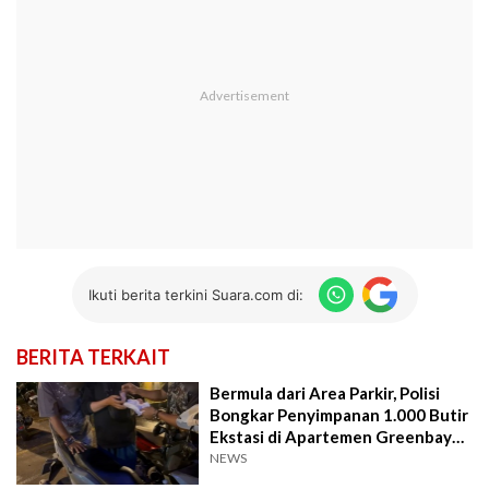
Ikuti berita terkini Suara.com di:
BERITA TERKAIT
Bermula dari Area Parkir, Polisi
Bongkar Penyimpanan 1.000 Butir
Ekstasi di Apartemen Greenbay
Jakut
NEWS