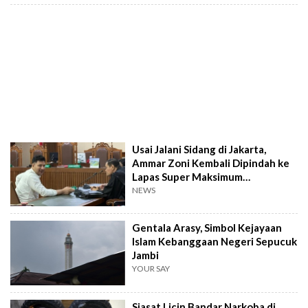
Usai Jalani Sidang di Jakarta,
Ammar Zoni Kembali Dipindah ke
Lapas Super Maksimum
Nusakambangan
NEWS
Gentala Arasy, Simbol Kejayaan
Islam Kebanggaan Negeri Sepucuk
Jambi
YOUR SAY
Siasat Licin Bandar Narkoba di