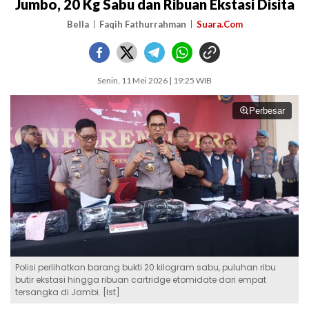
Jumbo, 20 Kg Sabu dan Ribuan Ekstasi Disita
Bella
Faqih Fathurrahman
Suara.Com
Senin, 11 Mei 2026 | 19:25 WIB
Perbesar
Polisi perlihatkan barang bukti 20 kilogram sabu, puluhan ribu
butir ekstasi hingga ribuan cartridge etomidate dari empat
tersangka di Jambi. [Ist]