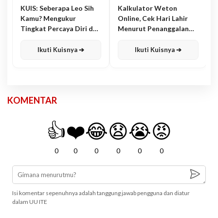
KUIS: Seberapa Leo Sih
Kalkulator Weton
Kamu? Mengukur
Online, Cek Hari Lahir
Tingkat Percaya Diri dan
Menurut Penanggalan
Karisma
Jawa
Ikuti Kuisnya ➔
Ikuti Kuisnya ➔
KOMENTAR
👍
❤️
😂
😧
😭
😡
0
0
0
0
0
0
Isi komentar sepenuhnya adalah tanggung jawab pengguna dan diatur
dalam UU ITE