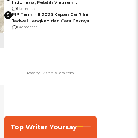
Indonesia, Pelatih Vietnam
Berencana Pakai Jimat di Pakansari
1 Komentar
PIP Termin II 2026 Kapan Cair? Ini
5
Jadwal Lengkap dan Cara Ceknya
agar Dana Tidak Hangus!
1 Komentar
Top Writer Yoursay