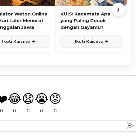
❯
ulator Weton Online,
KUIS: Kacamata Apa
K
Hari Lahir Menurut
yang Paling Cocok
nggalan Jawa
dengan Gayamu?
Ikuti Kuisnya ➔
Ikuti Kuisnya ➔
❤️
😂
😧
😭
😡
0
0
0
0
0