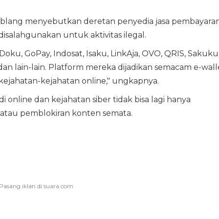
mblang menyebutkan deretan penyedia jasa pembayara
isalahgunakan untuk aktivitas ilegal.
oku, GoPay, Indosat, Isaku, LinkAja, OVO, QRIS, Sakuku
an lain-lain. Platform mereka dijadikan semacam e-wall
kejahatan-kejahatan online," ungkapnya.
online dan kejahatan siber tidak bisa lagi hanya
atau pemblokiran konten semata.