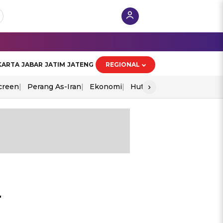
KARTA
JABAR
JATIM
JATENG
REGIONAL
›
creen
Perang As-Iran
Ekonomi
Hut Ri
r