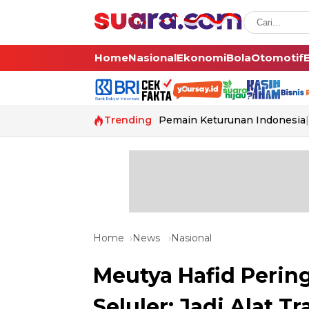
Home
Nasional
Ekonomi
Bola
Otomotif
Trending
Pemain Keturunan Indonesia
Home
News
Nasional
Meutya Hafid Perin
Seluler: Jadi Alat T