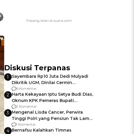
Diskusi Terpanas
Sayembara Rp10 Juta Dedi Mulyadi
1
Dikritik UGM, Dinilai Cermin
Gagalnya Negara Jamin Keamanan
6 Komentar
Harta Kekayaan Iptu Setya Budi Dias,
2
Oknum KPK Pemeras Bupati
Pemalang
2 Komentar
Mengenal Lisda Cancer, Perwira
3
Tinggi Polri yang Pensiun Tak Lama
Usai Jadi Brigjen
1 Komentar
Bernafsu Kalahkan Timnas
4