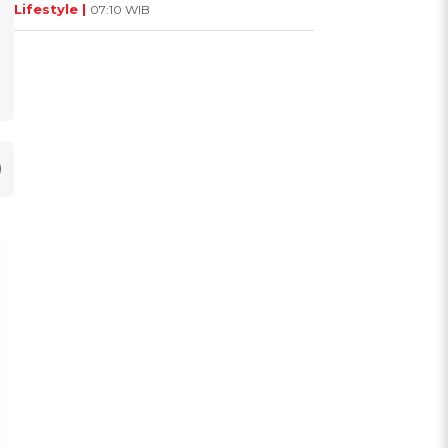
Lifestyle |
07:10 WIB