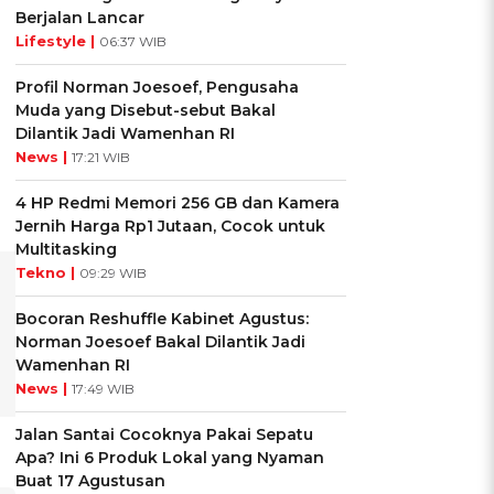
Berjalan Lancar
Lifestyle |
06:37 WIB
Profil Norman Joesoef, Pengusaha
Muda yang Disebut-sebut Bakal
Dilantik Jadi Wamenhan RI
News |
17:21 WIB
4 HP Redmi Memori 256 GB dan Kamera
Jernih Harga Rp1 Jutaan, Cocok untuk
Multitasking
Tekno |
09:29 WIB
Bocoran Reshuffle Kabinet Agustus:
Norman Joesoef Bakal Dilantik Jadi
Wamenhan RI
News |
17:49 WIB
Jalan Santai Cocoknya Pakai Sepatu
Apa? Ini 6 Produk Lokal yang Nyaman
Buat 17 Agustusan