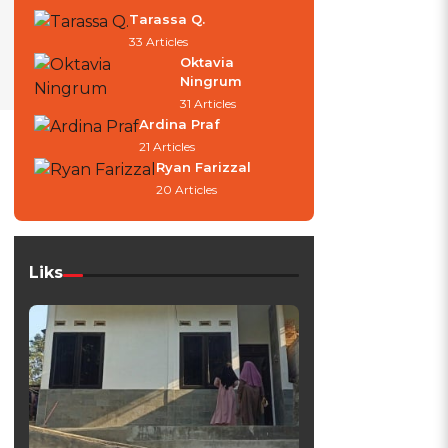
Tarassa Q.
33 Articles
Oktavia
Ningrum
31 Articles
Ardina Praf
21 Articles
Ryan Farizzal
20 Articles
Liks