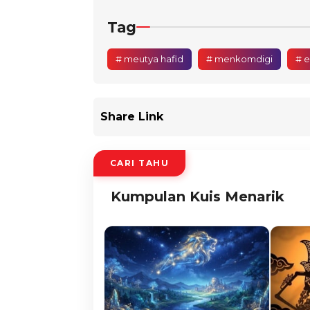
Tag
# meutya hafid
# menkomdigi
# e
Share Link
CARI TAHU
Kumpulan Kuis Menarik