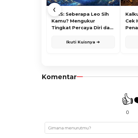
❮
KUIS: Seberapa Leo Sih
Kalk
Kamu? Mengukur
Cek 
Tingkat Percaya Diri dan
Pena
Karisma
Ikuti Kuisnya ➔
Komentar
👍
0