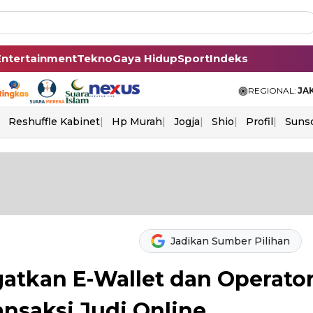
Entertainment
Tekno
Gaya Hidup
Sport
Indeks
REGIONAL:
JA
Reshuffle Kabinet
Hp Murah
Jogja
Shio
Profil
Suns
Jadikan Sumber Pilihan
gatkan E-Wallet dan Operato
ransaksi Judi Online