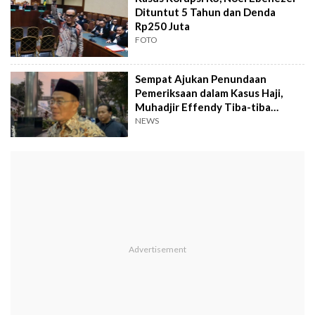
Dituntut 5 Tahun dan Denda
Rp250 Juta
FOTO
Sempat Ajukan Penundaan
Pemeriksaan dalam Kasus Haji,
Muhadjir Effendy Tiba-tiba
Muncul di KPK
NEWS