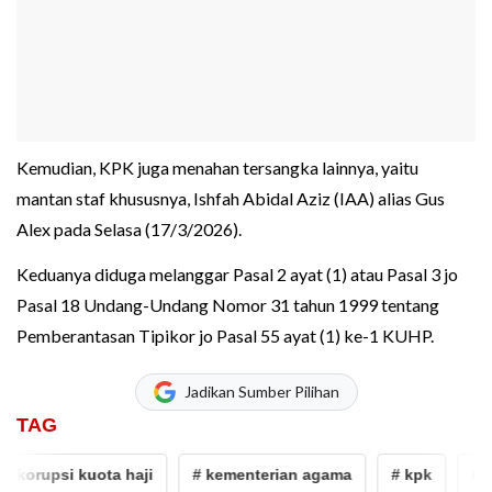
Kemudian, KPK juga menahan tersangka lainnya, yaitu
mantan staf khususnya, Ishfah Abidal Aziz (IAA) alias Gus
Alex pada Selasa (17/3/2026).
Keduanya diduga melanggar Pasal 2 ayat (1) atau Pasal 3 jo
Pasal 18 Undang-Undang Nomor 31 tahun 1999 tentang
Pemberantasan Tipikor jo Pasal 55 ayat (1) ke-1 KUHP.
Jadikan Sumber Pilihan
TAG
orupsi kuota haji
# kementerian agama
# kpk
# KPK 