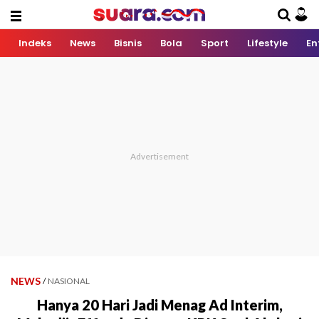
Indeks
News
Bisnis
Bola
Sport
Lifestyle
En
NEWS
/
NASIONAL
Hanya 20 Hari Jadi Menag Ad Interim,