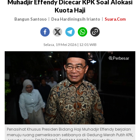
Muhadjir Effendy Dicecar KPK Soal Alokasi
Kuota Haji
Bangun Santoso
Dea Hardiningsih Irianto
Suara.Com
Selasa, 19 Mei 2026 | 12:01 WIB
Perbesar
Penasihat Khusus Presiden Bidang Haji Muhadjir Effendy berjalan
menuju ruang pemeriksaan setibanya di Gedung Merah Putih KPK,