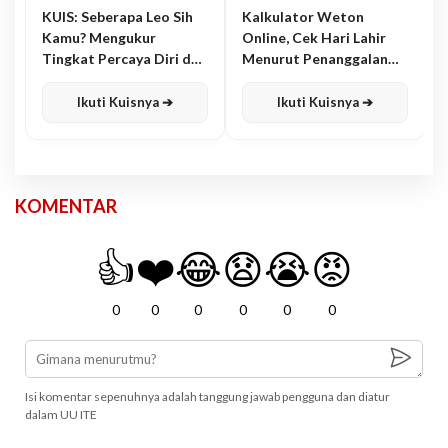
KUIS: Seberapa Leo Sih
Kalkulator Weton
Kamu? Mengukur
Online, Cek Hari Lahir
Tingkat Percaya Diri dan
Menurut Penanggalan
Karisma
Jawa
Ikuti Kuisnya ➔
Ikuti Kuisnya ➔
KOMENTAR
👍
❤️
😂
😧
😭
😡
0
0
0
0
0
0
Isi komentar sepenuhnya adalah tanggung jawab pengguna dan diatur
dalam UU ITE