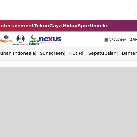
Entertainment
Tekno
Gaya Hidup
Sport
Indeks
REGIONAL:
JA
unan Indonesia
Sunscreen
Hut Ri
Sepatu Jalan
Bante