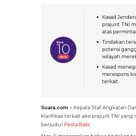
Kasad Jendera
prajurit TNI 
atas permint
Tindakan ter
potensi gangg
wilayah mere
Kasad menegas
merespons ko
terkait.
Suara.com -
Kepala Staf Angkatan Dar
klarifikasi terkait aksi prajurit TNI 
berjudul
Pesta Babi
.