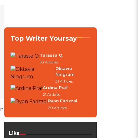
Top Writer Yoursay
Tarassa Q.
33 Articles
Oktavia
Ningrum
31 Articles
Ardina Praf
21 Articles
Ryan Farizzal
20 Articles
an
Liks