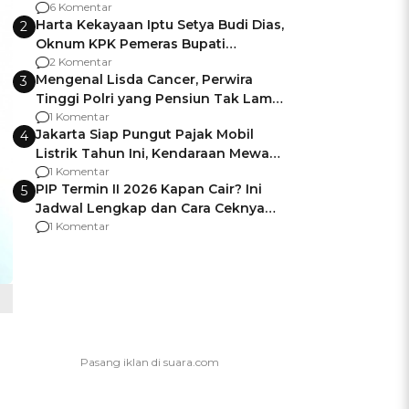
Gagalnya Negara Jamin Keamanan
6 Komentar
Harta Kekayaan Iptu Setya Budi Dias,
2
Oknum KPK Pemeras Bupati
Pemalang
2 Komentar
Mengenal Lisda Cancer, Perwira
3
Tinggi Polri yang Pensiun Tak Lama
Usai Jadi Brigjen
1 Komentar
Jakarta Siap Pungut Pajak Mobil
4
Listrik Tahun Ini, Kendaraan Mewah
Kena hingga 75% PKB
1 Komentar
PIP Termin II 2026 Kapan Cair? Ini
5
Jadwal Lengkap dan Cara Ceknya
agar Dana Tidak Hangus!
1 Komentar