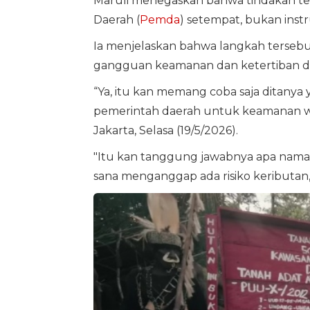
Maruli menegaskan bahwa tindakan te
Daerah (
Pemda
) setempat, bukan instr
Ia menjelaskan bahwa langkah tersebu
gangguan keamanan dan ketertiban di 
“Ya, itu kan memang coba saja ditanya 
pemerintah daerah untuk keamanan wil
Jakarta, Selasa (19/5/2026).
"Itu kan tanggung jawabnya apa naman
sana menganggap ada risiko keributa