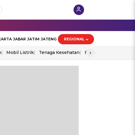
KARTA
JABAR
JATIM
JATENG
REGIONAL
›
n
Mobil Listrik
Tenaga Kesehatan
Piala Aff 2026
Ekono