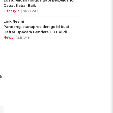
2026: Macan hingga Babi Berpeluang
Dapat Kabar Baik
Lifestyle |
06:23 WIB
Link Resmi
Pandang.istanapresiden.go.id buat
Daftar Upacara Bendera HUT RI di
Istana Negara
News |
12:13 WIB
a