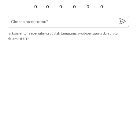
0
0
0
0
0
0
Isi komentar sepenuhnya adalah tanggung jawab pengguna dan diatur
dalam UU ITE