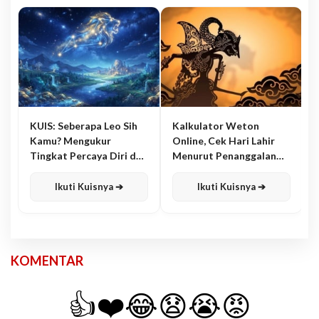
KUIS: Seberapa Leo Sih
Kalkulator Weton
Kamu? Mengukur
Online, Cek Hari Lahir
Tingkat Percaya Diri dan
Menurut Penanggalan
Karisma
Jawa
Ikuti Kuisnya ➔
Ikuti Kuisnya ➔
KOMENTAR
👍
❤️
😂
😧
😭
😡