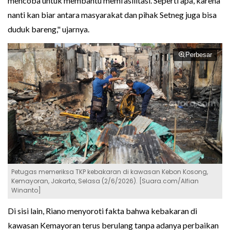
mencoba untuk membantu memfasilitasi. Seperti apa, karena
nanti kan biar antara masyarakat dan pihak Setneg juga bisa
duduk bareng," ujarnya.
Perbesar
Petugas memeriksa TKP kebakaran di kawasan Kebon Kosong,
Kemayoran, Jakarta, Selasa (2/6/2026). [Suara.com/Alfian
Winanto]
Di sisi lain, Riano menyoroti fakta bahwa kebakaran di
kawasan Kemayoran terus berulang tanpa adanya perbaikan