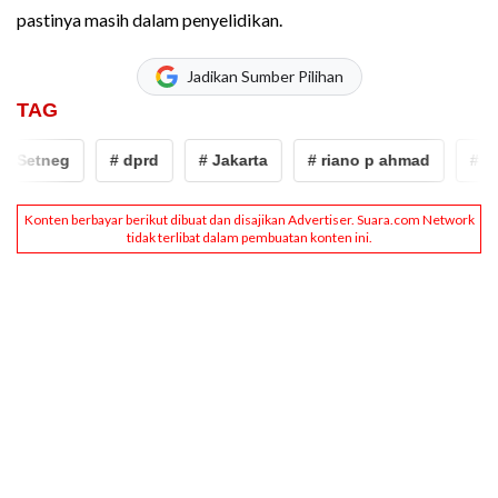
pastinya masih dalam penyelidikan.
Jadikan Sumber Pilihan
TAG
etneg
# dprd
# Jakarta
# riano p ahmad
# kebak