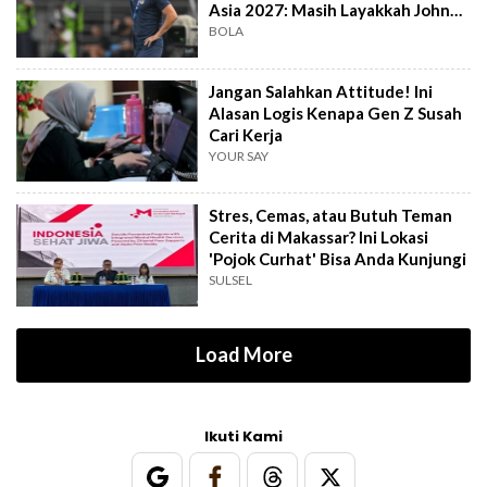
Asia 2027: Masih Layakkah John
Herdman?
BOLA
Jangan Salahkan Attitude! Ini
Alasan Logis Kenapa Gen Z Susah
Cari Kerja
YOUR SAY
Stres, Cemas, atau Butuh Teman
Cerita di Makassar? Ini Lokasi
'Pojok Curhat' Bisa Anda Kunjungi
SULSEL
Load More
Ikuti Kami