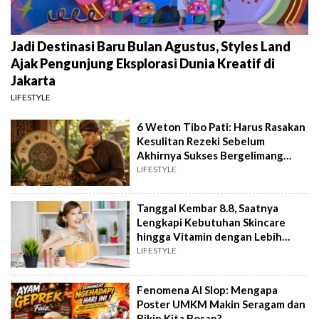
Jadi Destinasi Baru Bulan Agustus, Styles Land
Ajak Pengunjung Eksplorasi Dunia Kreatif di
Jakarta
LIFESTYLE
6 Weton Tibo Pati: Harus Rasakan
Kesulitan Rezeki Sebelum
Akhirnya Sukses Bergelimang
Harta
LIFESTYLE
Tanggal Kembar 8.8, Saatnya
Lengkapi Kebutuhan Skincare
hingga Vitamin dengan Lebih
Hemat
LIFESTYLE
Fenomena AI Slop: Mengapa
Poster UMKM Makin Seragam dan
Bikin Kita Bosan?