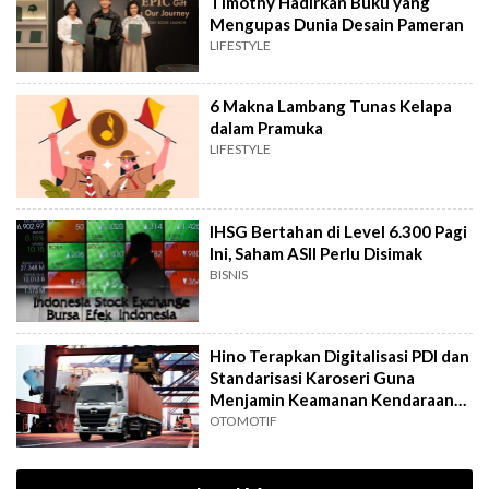
Timothy Hadirkan Buku yang
Mengupas Dunia Desain Pameran
LIFESTYLE
6 Makna Lambang Tunas Kelapa
dalam Pramuka
LIFESTYLE
IHSG Bertahan di Level 6.300 Pagi
Ini, Saham ASII Perlu Disimak
BISNIS
Hino Terapkan Digitalisasi PDI dan
Standarisasi Karoseri Guna
Menjamin Keamanan Kendaraan
Niaga
OTOMOTIF