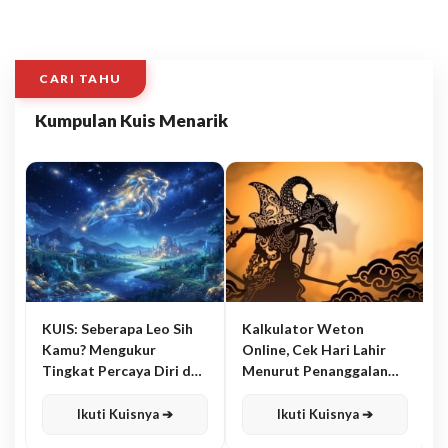
CARI TAHU
Kumpulan Kuis Menarik
KUIS: Seberapa Leo Sih
Kalkulator Weton
Kamu? Mengukur
Online, Cek Hari Lahir
Tingkat Percaya Diri dan
Menurut Penanggalan
Karisma
Jawa
Ikuti Kuisnya ➔
Ikuti Kuisnya ➔