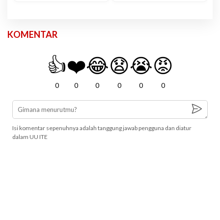
KOMENTAR
👍
❤️
😂
😧
😭
😡
0
0
0
0
0
0
Isi komentar sepenuhnya adalah tanggung jawab pengguna dan diatur
dalam UU ITE