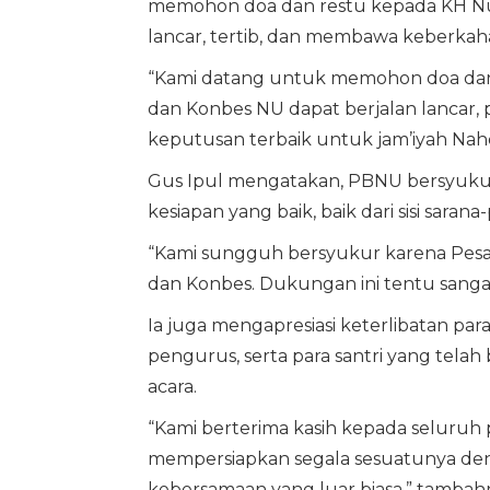
memohon doa dan restu kepada KH Nuru
lancar, tertib, dan membawa keberkah
“Kami datang untuk memohon doa dan 
dan Konbes NU dapat berjalan lancar
keputusan terbaik untuk jam’iyah Nahd
Gus Ipul mengatakan, PBNU bersyukur
kesiapan yang baik, baik dari sisi sa
“Kami sungguh bersyukur karena Pesa
dan Konbes. Dukungan ini tentu sangat
Ia juga mengapresiasi keterlibatan par
pengurus, serta para santri yang tel
acara.
“Kami berterima kasih kepada seluruh 
mempersiapkan segala sesuatunya de
kebersamaan yang luar biasa,” tambah