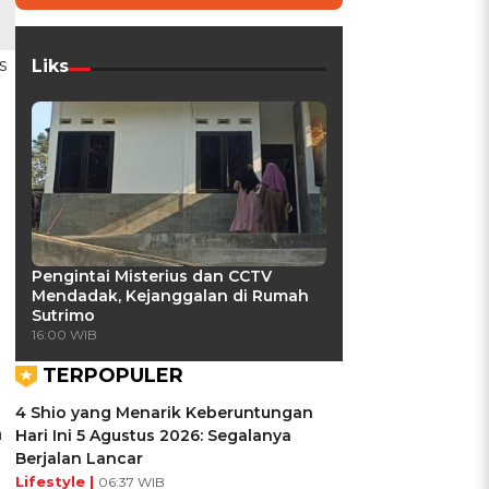
s
Liks
Pengintai Misterius dan CCTV
Mendadak, Kejanggalan di Rumah
Sutrimo
16:00 WIB
TERPOPULER
4 Shio yang Menarik Keberuntungan
n
Hari Ini 5 Agustus 2026: Segalanya
Berjalan Lancar
Lifestyle |
06:37 WIB