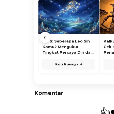
❮
KUIS: Seberapa Leo Sih
Kalk
Kamu? Mengukur
Cek 
Tingkat Percaya Diri dan
Pena
Karisma
Ikuti Kuisnya ➔
Komentar
👍