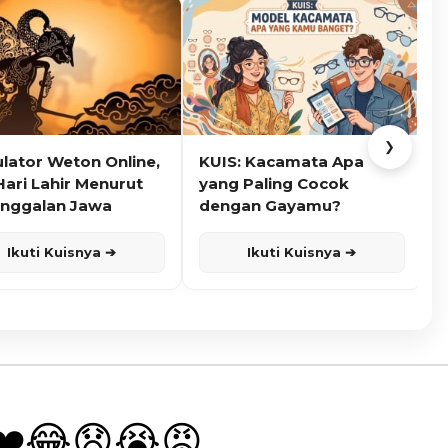
❯
ulator Weton Online,
KUIS: Kacamata Apa
K
Hari Lahir Menurut
yang Paling Cocok
nggalan Jawa
dengan Gayamu?
Ikuti Kuisnya ➔
Ikuti Kuisnya ➔
❤️
😂
😧
😭
😡