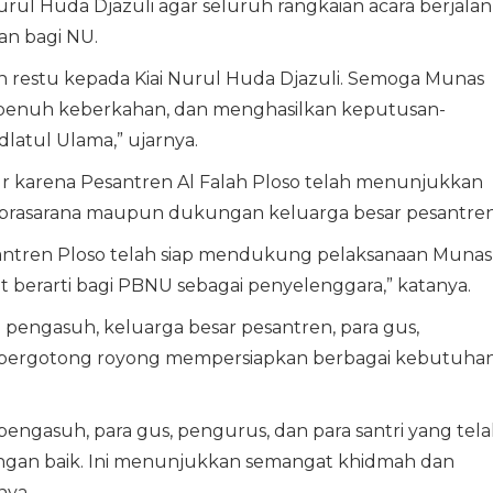
l Huda Djazuli agar seluruh rangkaian acara berjalan
an bagi NU.
restu kepada Kiai Nurul Huda Djazuli. Semoga Munas
, penuh keberkahan, dan menghasilkan keputusan-
latul Ulama,” ujarnya.
 karena Pesantren Al Falah Ploso telah menunjukkan
rana-prasarana maupun dukungan keluarga besar pesantren
ntren Ploso telah siap mendukung pelaksanaan Munas
 berarti bagi PBNU sebagai penyelenggara,” katanya.
a pengasuh, keluarga besar pesantren, para gus,
ah bergotong royong mempersiapkan berbagai kebutuha
pengasuh, para gus, pengurus, dan para santri yang tel
ngan baik. Ini menunjukkan semangat khidmah dan
nya.