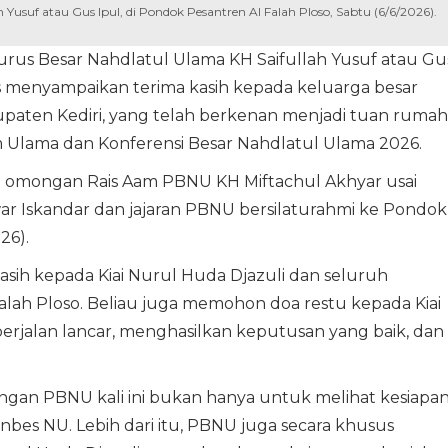
 Yusuf atau Gus Ipul, di Pondok Pesantren Al Falah Ploso, Sabtu (6/6/2026).
urus Besar Nahdlatul Ulama KH Saifullah Yusuf atau Gu
 menyampaikan terima kasih kepada keluarga besar
upaten Kediri, yang telah berkenan menjadi tuan rumah
 Ulama dan Konferensi Besar Nahdlatul Ulama 2026.
p omongan Rais Aam PBNU KH Miftachul Akhyar usai
r Iskandar dan jajaran PBNU bersilaturahmi ke Pondok
26).
sih kepada Kiai Nurul Huda Djazuli dan seluruh
lah Ploso. Beliau juga memohon doa restu kepada Kiai
erjalan lancar, menghasilkan keputusan yang baik, dan
gan PBNU kali ini bukan hanya untuk melihat kesiapa
bes NU. Lebih dari itu, PBNU juga secara khusus