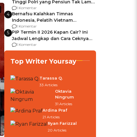
Tinggi Polri yang Pensiun Tak Lama
Usai Jadi Brigjen
1 Komentar
Bernafsu Kalahkan Timnas
4
Indonesia, Pelatih Vietnam
Berencana Pakai Jimat di Pakansari
1 Komentar
PIP Termin II 2026 Kapan Cair? Ini
5
Jadwal Lengkap dan Cara Ceknya
agar Dana Tidak Hangus!
1 Komentar
Top Writer Yoursay
Tarassa Q.
33 Articles
Oktavia
Ningrum
31 Articles
Ardina Praf
21 Articles
Ryan Farizzal
20 Articles