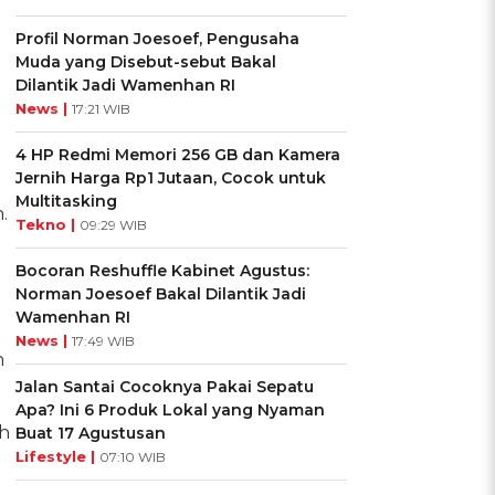
Profil Norman Joesoef, Pengusaha
Muda yang Disebut-sebut Bakal
Dilantik Jadi Wamenhan RI
News |
17:21 WIB
4 HP Redmi Memori 256 GB dan Kamera
Jernih Harga Rp1 Jutaan, Cocok untuk
Multitasking
.
Tekno |
09:29 WIB
Bocoran Reshuffle Kabinet Agustus:
Norman Joesoef Bakal Dilantik Jadi
Wamenhan RI
News |
17:49 WIB
n
Jalan Santai Cocoknya Pakai Sepatu
Apa? Ini 6 Produk Lokal yang Nyaman
ah
Buat 17 Agustusan
Lifestyle |
07:10 WIB