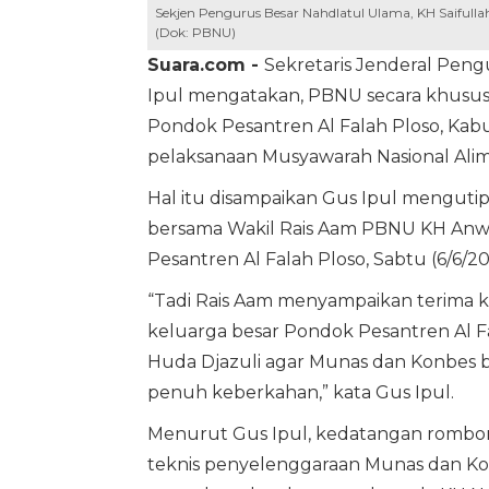
Sekjen Pengurus Besar Nahdlatul Ulama, KH Saifullah
(Dok: PBNU)
Suara.com -
Sekretaris Jenderal Peng
Ipul mengatakan, PBNU secara khusus
Pondok Pesantren Al Falah Ploso, Kab
pelaksanaan Musyawarah Nasional Alim
Hal itu disampaikan Gus Ipul menguti
bersama Wakil Rais Aam PBNU KH Anwa
Pesantren Al Falah Ploso, Sabtu (6/6/20
“Tadi Rais Aam menyampaikan terima ka
keluarga besar Pondok Pesantren Al Fa
Huda Djazuli agar Munas dan Konbes b
penuh keberkahan,” kata Gus Ipul.
Menurut Gus Ipul, kedatangan rombon
teknis penyelenggaraan Munas dan Kon