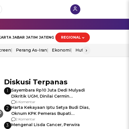
KARTA
JABAR
JATIM
JATENG
REGIONAL
›
creen
Perang As-Iran
Ekonomi
Hut Ri
Diskusi Terpanas
Sayembara Rp10 Juta Dedi Mulyadi
1
Dikritik UGM, Dinilai Cermin
Gagalnya Negara Jamin Keamanan
6 Komentar
Harta Kekayaan Iptu Setya Budi Dias,
2
Oknum KPK Pemeras Bupati
Pemalang
2 Komentar
Mengenal Lisda Cancer, Perwira
3