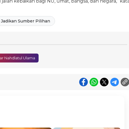
jalan kebaikan bagi NU, umat, bangsa, dan negara,” kat
Jadikan Sumber Pilihan
ar Nahdlatul Ulama