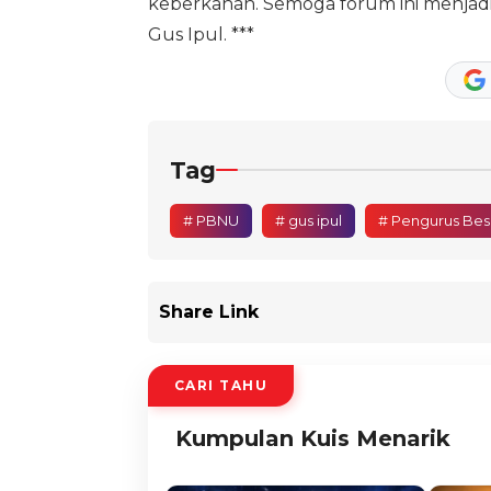
keberkahan. Semoga forum ini menjadi 
Gus Ipul. ***
Tag
# PBNU
# gus ipul
# Pengurus Bes
Share Link
CARI TAHU
Kumpulan Kuis Menarik