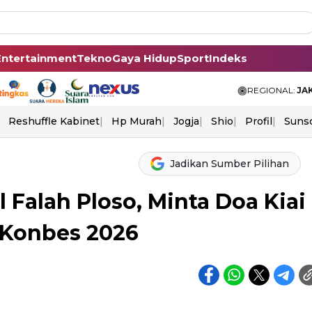
Entertainment
Tekno
Gaya Hidup
Sport
Indeks
REGIONAL:
JA
Reshuffle Kabinet
Hp Murah
Jogja
Shio
Profil
Suns
Jadikan Sumber Pilihan
 Falah Ploso, Minta Doa Kiai
Konbes 2026