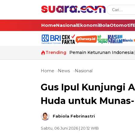
Home
Nasional
Ekonomi
Bola
Otomotif
Trending
Pemain Keturunan Indonesia
Home
News
Nasional
Gus Ipul Kunjungi Al
Huda untuk Munas-
Fabiola Febrinastri
Sabtu, 06 Juni 2026 | 20:12 WIB