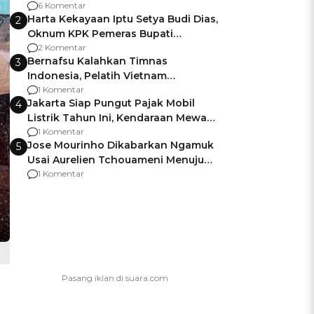
Gagalnya Negara Jamin Keamanan
6 Komentar
Harta Kekayaan Iptu Setya Budi Dias,
2
Oknum KPK Pemeras Bupati
Pemalang
2 Komentar
Bernafsu Kalahkan Timnas
3
Indonesia, Pelatih Vietnam
Berencana Pakai Jimat di Pakansari
1 Komentar
Jakarta Siap Pungut Pajak Mobil
4
Listrik Tahun Ini, Kendaraan Mewah
Kena hingga 75% PKB
1 Komentar
Jose Mourinho Dikabarkan Ngamuk
5
Usai Aurelien Tchouameni Menuju
Manchester United
1 Komentar