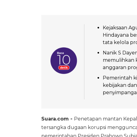
Kejaksaan A
Hindayana bes
tata kelola p
Nanik S Daye
memulihkan ke
anggaran pro
Pemerintah k
kebijakan da
penyimpangan 
Suara.com -
Penetapan mantan Kepa
tersangka dugaan korupsi mengguncan
pemerintahan Presiden Prabowo Subian