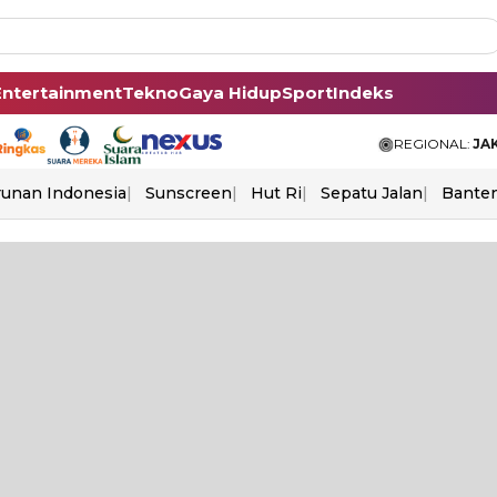
Entertainment
Tekno
Gaya Hidup
Sport
Indeks
REGIONAL:
JA
unan Indonesia
Sunscreen
Hut Ri
Sepatu Jalan
Bante