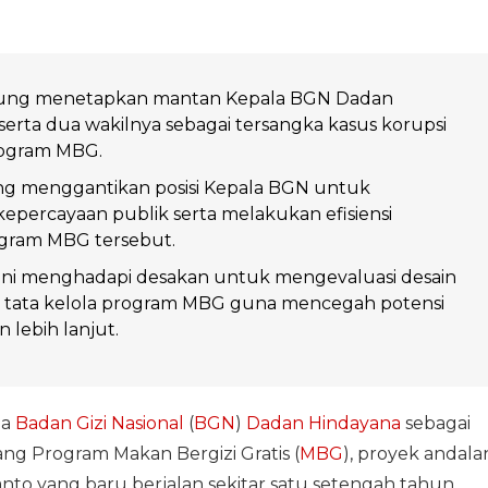
gung menetapkan mantan Kepala BGN Dadan
erta dua wakilnya sebagai tersangka kasus korupsi
rogram MBG.
ng menggantikan posisi Kepala BGN untuk
percayaan publik serta melakukan efisiensi
gram MBG tersebut.
ini menghadapi desakan untuk mengevaluasi desain
n tata kelola program MBG guna mencegah potensi
lebih lanjut.
la
Badan Gizi Nasional
(
BGN
)
Dadan Hindayana
sebagai
g Program Makan Bergizi Gratis (
MBG
), proyek andala
to yang baru berjalan sekitar satu setengah tahun.