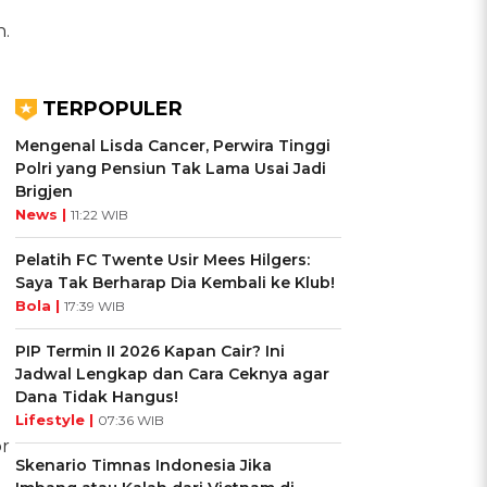
n.
TERPOPULER
Mengenal Lisda Cancer, Perwira Tinggi
Polri yang Pensiun Tak Lama Usai Jadi
Brigjen
News |
11:22 WIB
Pelatih FC Twente Usir Mees Hilgers:
Saya Tak Berharap Dia Kembali ke Klub!
Bola |
17:39 WIB
PIP Termin II 2026 Kapan Cair? Ini
Jadwal Lengkap dan Cara Ceknya agar
Dana Tidak Hangus!
Lifestyle |
07:36 WIB
or
Skenario Timnas Indonesia Jika