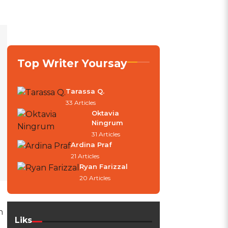
Top Writer Yoursay
Tarassa Q.
33 Articles
Oktavia
Ningrum
31 Articles
Ardina Praf
21 Articles
Ryan Farizzal
20 Articles
n
Liks