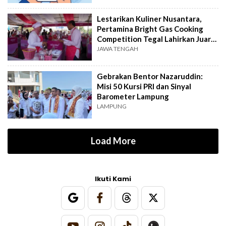
Lestarikan Kuliner Nusantara,
Pertamina Bright Gas Cooking
Competition Tegal Lahirkan Juara
Baru
JAWA TENGAH
Gebrakan Bentor Nazaruddin:
Misi 50 Kursi PRI dan Sinyal
Barometer Lampung
LAMPUNG
Load More
Ikuti Kami