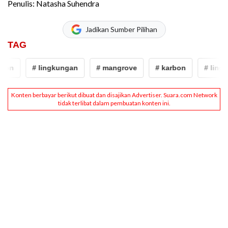
Penulis: Natasha Suhendra
Jadikan Sumber Pilihan
TAG
bon
# lingkungan
# mangrove
# karbon
# lingk