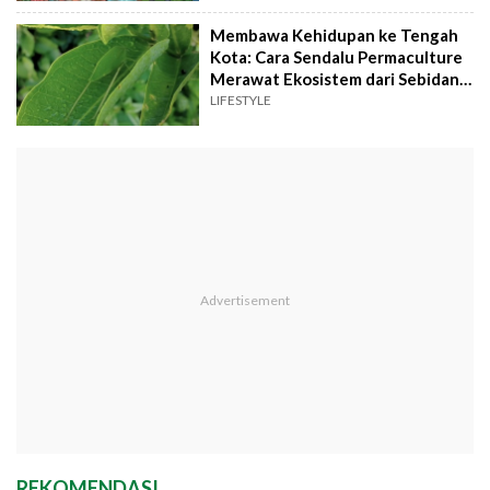
Membawa Kehidupan ke Tengah
Kota: Cara Sendalu Permaculture
Merawat Ekosistem dari Sebidang
Kebun
LIFESTYLE
REKOMENDASI