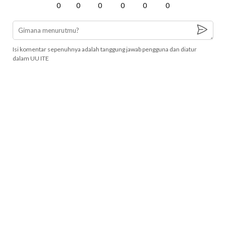
0
0
0
0
0
0
Isi komentar sepenuhnya adalah tanggung jawab pengguna dan diatur
dalam UU ITE