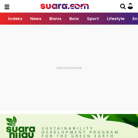
Indeks
News
Bisnis
Bola
Sport
Lifestyle
En