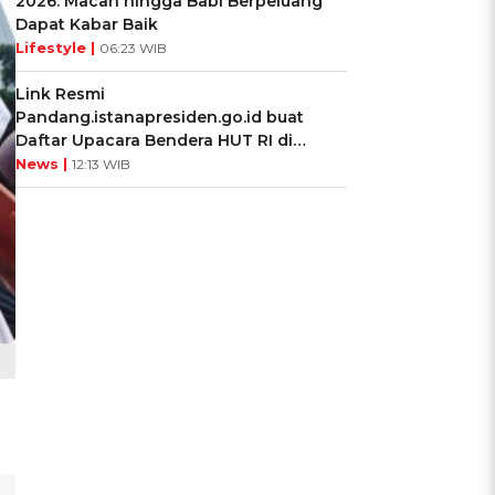
2026: Macan hingga Babi Berpeluang
Dapat Kabar Baik
Lifestyle |
06:23 WIB
Link Resmi
Pandang.istanapresiden.go.id buat
Daftar Upacara Bendera HUT RI di
Istana Negara
News |
12:13 WIB