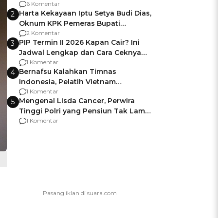
Gagalnya Negara Jamin Keamanan
6 Komentar
Harta Kekayaan Iptu Setya Budi Dias,
2
Oknum KPK Pemeras Bupati
Pemalang
2 Komentar
PIP Termin II 2026 Kapan Cair? Ini
3
Jadwal Lengkap dan Cara Ceknya
agar Dana Tidak Hangus!
1 Komentar
Bernafsu Kalahkan Timnas
4
Indonesia, Pelatih Vietnam
Berencana Pakai Jimat di Pakansari
1 Komentar
Mengenal Lisda Cancer, Perwira
5
Tinggi Polri yang Pensiun Tak Lama
Usai Jadi Brigjen
1 Komentar