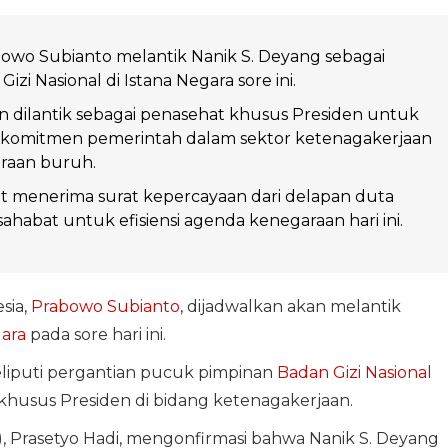
owo Subianto melantik Nanik S. Deyang sebagai
izi Nasional di Istana Negara sore ini.
an dilantik sebagai penasehat khusus Presiden untuk
omitmen pemerintah dalam sektor ketenagakerjaan
eraan buruh.
t menerima surat kepercayaan dari delapan duta
sahabat untuk efisiensi agenda kenegaraan hari ini.
sia,
Prabowo Subianto
, dijadwalkan akan melantik
gara
pada sore hari ini.
liputi pergantian pucuk pimpinan
Badan Gizi Nasional
khusus Presiden di bidang ketenagakerjaan.
, Prasetyo Hadi, mengonfirmasi bahwa Nanik S. Deyang