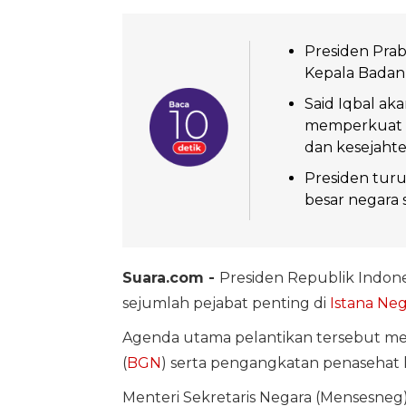
Presiden Prab
Kepala Badan G
Said Iqbal ak
memperkuat k
dan kesejaht
Presiden turu
besar negara 
Suara.com -
Presiden Republik Indone
sejumlah pejabat penting di
Istana Ne
Agenda utama pelantikan tersebut me
(
BGN
) serta pengangkatan penasehat 
Menteri Sekretaris Negara (Mensesneg)