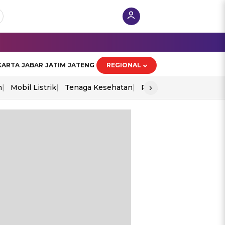
KARTA
JABAR
JATIM
JATENG
REGIONAL
›
n
Mobil Listrik
Tenaga Kesehatan
Perang As-Iran
Ekon