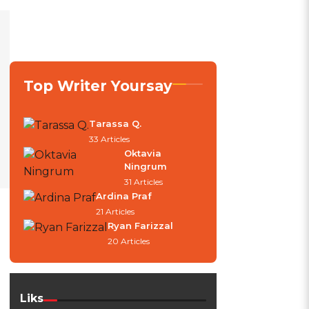
Top Writer Yoursay
Tarassa Q.
33 Articles
Oktavia
Ningrum
31 Articles
Ardina Praf
21 Articles
Ryan Farizzal
20 Articles
Liks