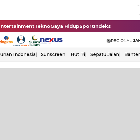
Entertainment
Tekno
Gaya Hidup
Sport
Indeks
REGIONAL:
JA
unan Indonesia
Sunscreen
Hut Ri
Sepatu Jalan
Bante