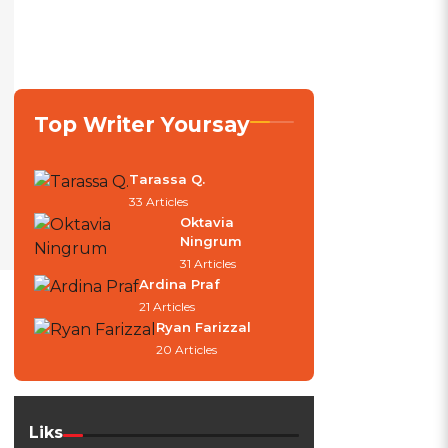
Top Writer Yoursay
Tarassa Q.
33 Articles
Oktavia
Ningrum
31 Articles
Ardina Praf
21 Articles
Ryan Farizzal
20 Articles
8
Liks