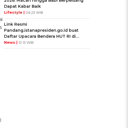
2026: Macan hingga Babi Berpeluang
Dapat Kabar Baik
Lifestyle |
06:23 WIB
ai
Link Resmi
s
Pandang.istanapresiden.go.id buat
Daftar Upacara Bendera HUT RI di
Istana Negara
News |
12:13 WIB
l