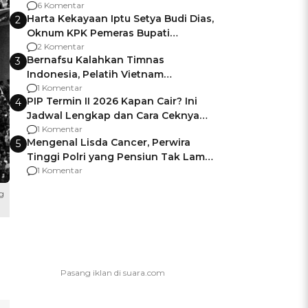
Gagalnya Negara Jamin Keamanan
6 Komentar
Harta Kekayaan Iptu Setya Budi Dias,
2
Oknum KPK Pemeras Bupati
Pemalang
2 Komentar
Bernafsu Kalahkan Timnas
3
Indonesia, Pelatih Vietnam
Berencana Pakai Jimat di Pakansari
1 Komentar
PIP Termin II 2026 Kapan Cair? Ini
4
Jadwal Lengkap dan Cara Ceknya
agar Dana Tidak Hangus!
1 Komentar
Mengenal Lisda Cancer, Perwira
5
Tinggi Polri yang Pensiun Tak Lama
Usai Jadi Brigjen
1 Komentar
g