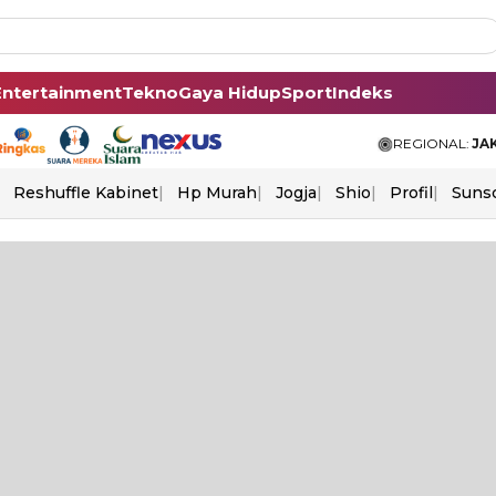
Entertainment
Tekno
Gaya Hidup
Sport
Indeks
REGIONAL:
JA
Reshuffle Kabinet
Hp Murah
Jogja
Shio
Profil
Suns