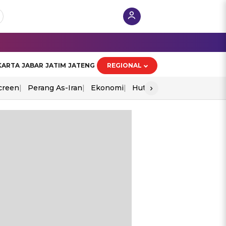
KARTA
JABAR
JATIM
JATENG
REGIONAL
›
creen
Perang As-Iran
Ekonomi
Hut Ri