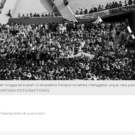
ber hingga ke kubah Grahasabha Paripurna ketika menggelar unjuk rasa yan
8). [ANTARA FOTO/SAPTONO]