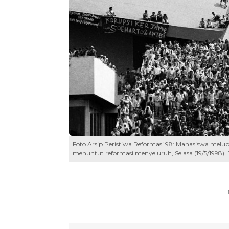
Foto Arsip Peristiwa Reformasi 98: Mahasiswa melu
menuntut reformasi menyeluruh, Selasa (19/5/199