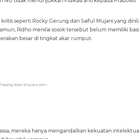
 NU tidak menunjukkan indikasi anti kepada Prabowo
itis seperti Rocky Gerung dan Saiful Mujani yang dinil
mun, Ridho menilai sosok tersebut belum memiliki basi
akan besar di tingkat akar rumput.
assa, mereka hanya mengandalkan kekuatan intelektua