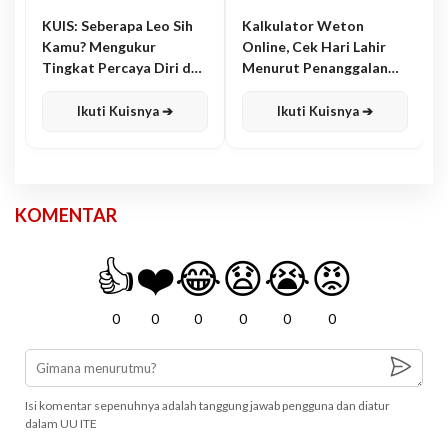
KUIS: Seberapa Leo Sih
Kalkulator Weton
Kamu? Mengukur
Online, Cek Hari Lahir
Tingkat Percaya Diri dan
Menurut Penanggalan
Karisma
Jawa
Ikuti Kuisnya ➔
Ikuti Kuisnya ➔
KOMENTAR
👍
❤️
😂
😧
😭
😡
0
0
0
0
0
0
Isi komentar sepenuhnya adalah tanggung jawab pengguna dan diatur
dalam UU ITE