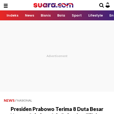
Indeks
News
Bisnis
Bola
Sport
Lifestyle
En
NEWS
/
NASIONAL
Presiden Prabowo Terima 8 Duta Besar