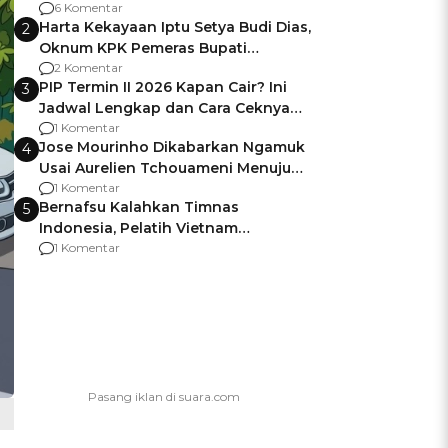
Gagalnya Negara Jamin Keamanan
6 Komentar
Harta Kekayaan Iptu Setya Budi Dias,
2
Oknum KPK Pemeras Bupati
Pemalang
2 Komentar
PIP Termin II 2026 Kapan Cair? Ini
3
Jadwal Lengkap dan Cara Ceknya
agar Dana Tidak Hangus!
1 Komentar
Jose Mourinho Dikabarkan Ngamuk
4
Usai Aurelien Tchouameni Menuju
Manchester United
1 Komentar
Bernafsu Kalahkan Timnas
5
Indonesia, Pelatih Vietnam
Berencana Pakai Jimat di Pakansari
1 Komentar