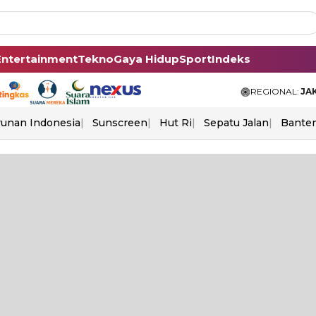
Entertainment
Tekno
Gaya Hidup
Sport
Indeks
REGIONAL:
JA
unan Indonesia
Sunscreen
Hut Ri
Sepatu Jalan
Bante