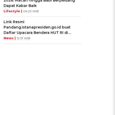
2026: Macan hingga Babi Berpeluang
Dapat Kabar Baik
Lifestyle |
06:23 WIB
Link Resmi
Pandang.istanapresiden.go.id buat
Daftar Upacara Bendera HUT RI di
Istana Negara
News |
12:13 WIB