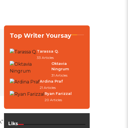
Top Writer Yoursay
Tarassa Q.
33 Articles
Oktavia
Ningrum
31 Articles
Ardina Praf
21 Articles
Ryan Farizzal
20 Articles
,"
Liks