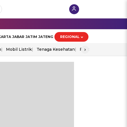
KARTA
JABAR
JATIM
JATENG
REGIONAL
›
n
Mobil Listrik
Tenaga Kesehatan
Piala Aff 2026
Ekono