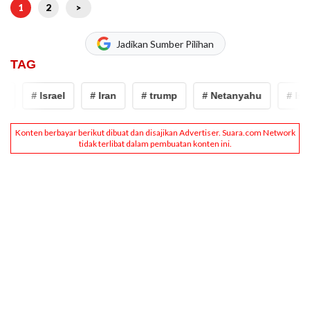
1
2
>
Jadikan Sumber Pilihan
TAG
# Israel
# Iran
# trump
# Netanyahu
# Israe