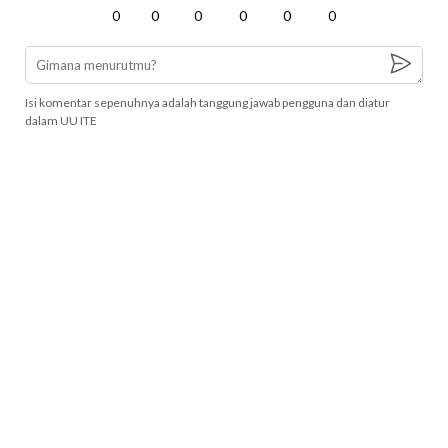
0
0
0
0
0
0
Isi komentar sepenuhnya adalah tanggung jawab pengguna dan diatur
dalam UU ITE