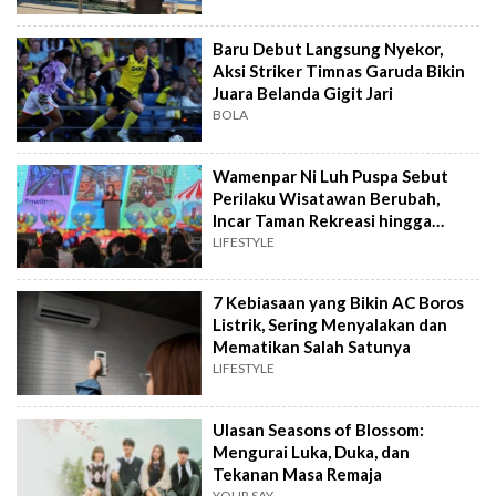
Baru Debut Langsung Nyekor,
Aksi Striker Timnas Garuda Bikin
Juara Belanda Gigit Jari
BOLA
Wamenpar Ni Luh Puspa Sebut
Perilaku Wisatawan Berubah,
Incar Taman Rekreasi hingga
Atraksi Wisata
LIFESTYLE
7 Kebiasaan yang Bikin AC Boros
Listrik, Sering Menyalakan dan
Mematikan Salah Satunya
LIFESTYLE
Ulasan Seasons of Blossom:
Mengurai Luka, Duka, dan
Tekanan Masa Remaja
YOUR SAY