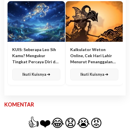
KUIS: Seberapa Leo Sih
Kalkulator Weton
Kamu? Mengukur
Online, Cek Hari Lahir
Tingkat Percaya Diri dan
Menurut Penanggalan
Karisma
Jawa
Ikuti Kuisnya ➔
Ikuti Kuisnya ➔
KOMENTAR
👍
❤️
😂
😧
😭
😡