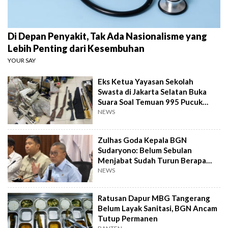
Di Depan Penyakit, Tak Ada Nasionalisme yang
Lebih Penting dari Kesembuhan
YOUR SAY
Eks Ketua Yayasan Sekolah
Swasta di Jakarta Selatan Buka
Suara Soal Temuan 995 Pucuk
Senjata Api
NEWS
Zulhas Goda Kepala BGN
Sudaryono: Belum Sebulan
Menjabat Sudah Turun Berapa
Kilo?
NEWS
Ratusan Dapur MBG Tangerang
Belum Layak Sanitasi, BGN Ancam
Tutup Permanen