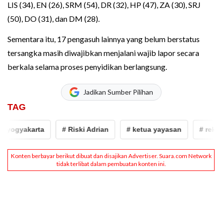
LIS (34), EN (26), SRM (54), DR (32), HP (47), ZA (30), SRJ
(50), DO (31), dan DM (28).
Sementara itu, 17 pengasuh lainnya yang belum berstatus
tersangka masih diwajibkan menjalani wajib lapor secara
berkala selama proses penyidikan berlangsung.
Jadikan Sumber Pilihan
TAG
ogyakarta
# Riski Adrian
# ketua yayasan
# rekonstr