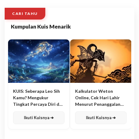
CARI TAHU
Kumpulan Kuis Menarik
KUIS: Seberapa Leo Sih
Kalkulator Weton
Kamu? Mengukur
Online, Cek Hari Lahir
Tingkat Percaya Diri dan
Menurut Penanggalan
Karisma
Jawa
Ikuti Kuisnya ➔
Ikuti Kuisnya ➔