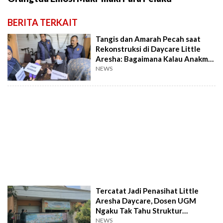
BERITA TERKAIT
Tangis dan Amarah Pecah saat
Rekonstruksi di Daycare Little
Aresha: Bagaimana Kalau Anakmu
Digituin?
NEWS
Tercatat Jadi Penasihat Little
Aresha Daycare, Dosen UGM
Ngaku Tak Tahu Struktur
Organisasi
NEWS