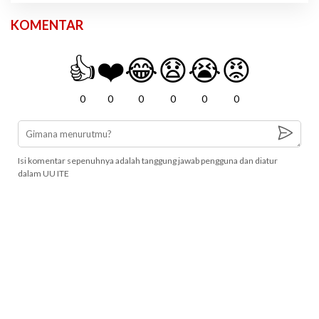
KOMENTAR
👍
❤️
😂
😧
😭
😡
0
0
0
0
0
0
Isi komentar sepenuhnya adalah tanggung jawab pengguna dan diatur
dalam UU ITE