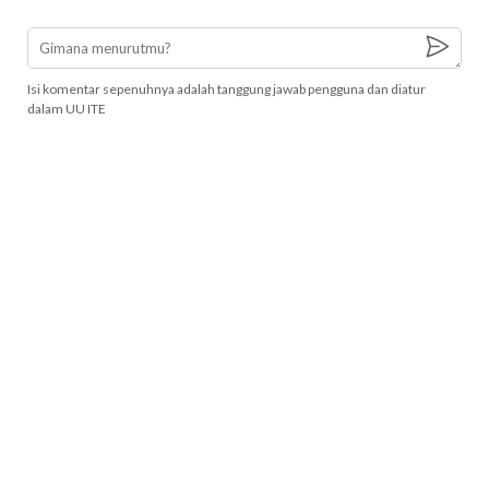
Isi komentar sepenuhnya adalah tanggung jawab pengguna dan diatur
dalam UU ITE