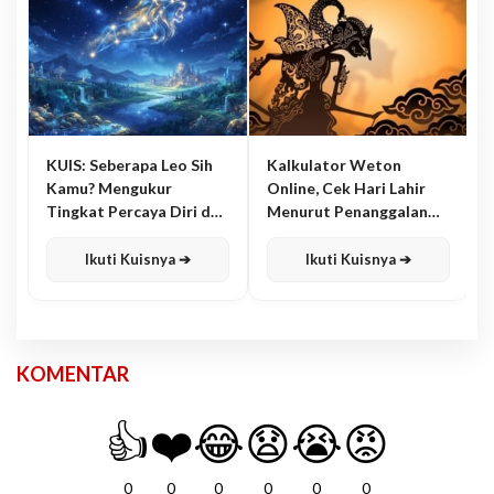
KUIS: Seberapa Leo Sih
Kalkulator Weton
Kamu? Mengukur
Online, Cek Hari Lahir
Tingkat Percaya Diri dan
Menurut Penanggalan
Karisma
Jawa
Ikuti Kuisnya ➔
Ikuti Kuisnya ➔
KOMENTAR
👍
❤️
😂
😧
😭
😡
0
0
0
0
0
0