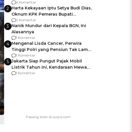
Gagalnya Negara Jamin Keamanan
6 Komentar
Harta Kekayaan Iptu Setya Budi Dias,
2
Oknum KPK Pemeras Bupati
Pemalang
2 Komentar
Nanik Mundur dari Kepala BGN, Ini
3
Alasannya
1 Komentar
Mengenal Lisda Cancer, Perwira
4
Tinggi Polri yang Pensiun Tak Lama
Usai Jadi Brigjen
1 Komentar
Jakarta Siap Pungut Pajak Mobil
5
Listrik Tahun Ini, Kendaraan Mewah
Kena hingga 75% PKB
1 Komentar