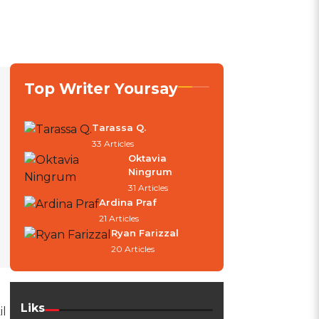
Top Writer Yoursay
Tarassa Q.
33 Articles
Oktavia
Ningrum
31 Articles
Ardina Praf
21 Articles
Ryan Farizzal
20 Articles
Liks
il