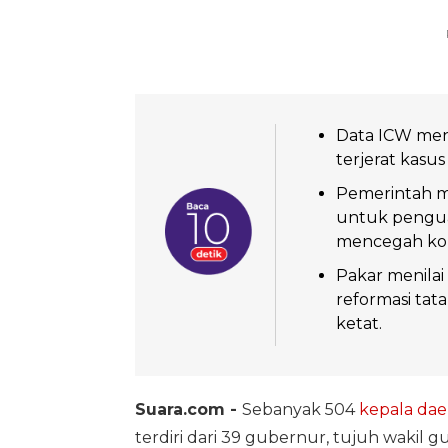
Data ICW men
terjerat kasu
Pemerintah m
untuk penguat
mencegah kor
Pakar menilai
reformasi tata
ketat.
Suara.com -
Sebanyak 504
kepala dae
terdiri dari 39 gubernur, tujuh wakil gu