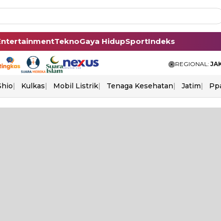
Entertainment
Tekno
Gaya Hidup
Sport
Indeks
REGIONAL:
JA
Shio
Kulkas
Mobil Listrik
Tenaga Kesehatan
Jatim
Pp