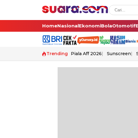
Home
Nasional
Ekonomi
Bola
Otomotif
Trending
Piala Aff 2026
Sunscreen