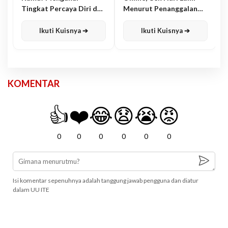
Tingkat Percaya Diri dan
Menurut Penanggalan
Karisma
Jawa
Ikuti Kuisnya ➔
Ikuti Kuisnya ➔
KOMENTAR
👍
❤️
😂
😧
😭
😡
0
0
0
0
0
0
Isi komentar sepenuhnya adalah tanggung jawab pengguna dan diatur
dalam UU ITE