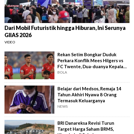
Dari Mobil Futuristik hingga Hiburan, Ini Serunya
GIIAS 2026
VIDEO
Rekan Setim Bongkar Duduk
Perkara Konflik Mees Hilgers vs
FC Twente, Dua-duanya Kepala
Batu
BOLA
Belajar dari Medsos, Remaja 14
Tahun Akhiri Nyawa 8 Orang
Termasuk Keluarganya
NEWS
BRI Danareksa Revisi Turun
Target Harga Saham BRMS,