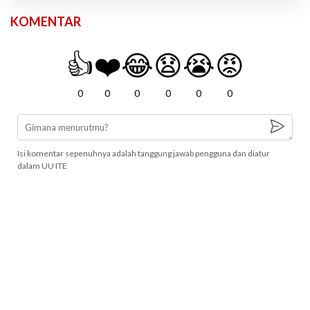
KOMENTAR
👍
❤️
😂
😧
😭
😡
0
0
0
0
0
0
Isi komentar sepenuhnya adalah tanggung jawab pengguna dan diatur
dalam UU ITE