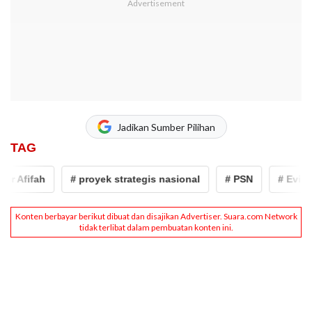
Jadikan Sumber Pilihan
TAG
r Afifah
# proyek strategis nasional
# PSN
# Evi Noo