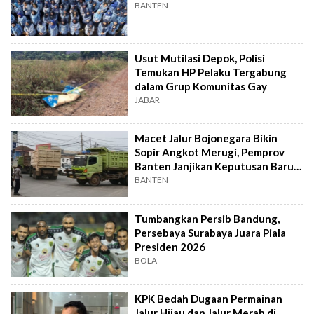
BANTEN
Usut Mutilasi Depok, Polisi
Temukan HP Pelaku Tergabung
dalam Grup Komunitas Gay
JABAR
Macet Jalur Bojonegara Bikin
Sopir Angkot Merugi, Pemprov
Banten Janjikan Keputusan Baru 4
Hari Lagi
BANTEN
Tumbangkan Persib Bandung,
Persebaya Surabaya Juara Piala
Presiden 2026
BOLA
KPK Bedah Dugaan Permainan
Jalur Hijau dan Jalur Merah di