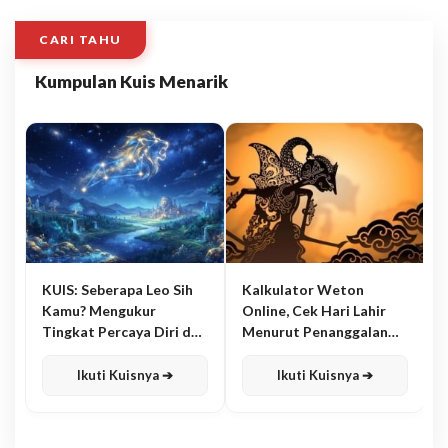
CARI TAHU
Kumpulan Kuis Menarik
KUIS: Seberapa Leo Sih
Kalkulator Weton
Kamu? Mengukur
Online, Cek Hari Lahir
Tingkat Percaya Diri dan
Menurut Penanggalan
Karisma
Jawa
Ikuti Kuisnya ➔
Ikuti Kuisnya ➔