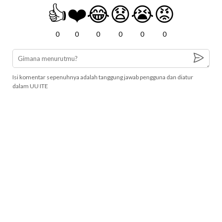
👍
❤️
😂
😧
😭
😡
0
0
0
0
0
0
Isi komentar sepenuhnya adalah tanggung jawab pengguna dan diatur
dalam UU ITE