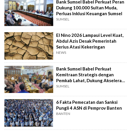
Bank Sumsel Babel Perkuat Peran
Dukung 100.000 Sultan Muda,
Perluas Inklusi Keuangan Sumsel
SUMSEL
El Nino 2026 Lampaui Level Kuat,
Abdul Azis Desak Pemerintah
Serius Atasi Kekeringan
NEWS
Bank Sumsel Babel Perkuat
Kemitraan Strategis dengan
Pemkab Lahat, Dukung Akselerasi
Ekonomi Daerah
SUMSEL
6 Fakta Pemecatan dan Sanksi
Pungli 4 ASN di Pemprov Banten
BANTEN