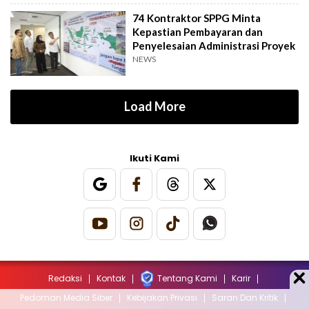
74 Kontraktor SPPG Minta
Kepastian Pembayaran dan
Penyelesaian Administrasi Proyek
NEWS
Load More
Ikuti Kami
Redaksi
Kontak
Tentang Kami
Karir
Pedoman Media Siber
Kebijakan Privasi
Saran Dan Kritik