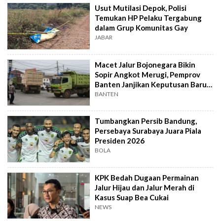
Usut Mutilasi Depok, Polisi
Temukan HP Pelaku Tergabung
dalam Grup Komunitas Gay
JABAR
Macet Jalur Bojonegara Bikin
Sopir Angkot Merugi, Pemprov
Banten Janjikan Keputusan Baru 4
Hari Lagi
BANTEN
Tumbangkan Persib Bandung,
Persebaya Surabaya Juara Piala
Presiden 2026
BOLA
KPK Bedah Dugaan Permainan
Jalur Hijau dan Jalur Merah di
Kasus Suap Bea Cukai
NEWS