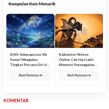
Kumpulan Kuis Menarik
KUIS: Seberapa Leo Sih
Kalkulator Weton
Kamu? Mengukur
Online, Cek Hari Lahir
Tingkat Percaya Diri dan
Menurut Penanggalan
Karisma
Jawa
Ikuti Kuisnya ➔
Ikuti Kuisnya ➔
KOMENTAR