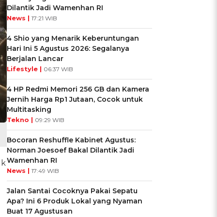
Dilantik Jadi Wamenhan RI
News |
17:21 WIB
4 Shio yang Menarik Keberuntungan
Hari Ini 5 Agustus 2026: Segalanya
Berjalan Lancar
Lifestyle |
06:37 WIB
4 HP Redmi Memori 256 GB dan Kamera
Jernih Harga Rp1 Jutaan, Cocok untuk
Multitasking
Tekno |
09:29 WIB
Bocoran Reshuffle Kabinet Agustus:
Norman Joesoef Bakal Dilantik Jadi
Wamenhan RI
uk
News |
17:49 WIB
Jalan Santai Cocoknya Pakai Sepatu
Apa? Ini 6 Produk Lokal yang Nyaman
Buat 17 Agustusan