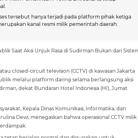
al.
s tersebut hanya terjadi pada platform pihak ketiga
erupakan kanal resmi milik pemerintah daerah.
blik Saat Aksi Unjuk Rasa di Sudirman Bukan dari Siste
u closed-circuit television (CCTV) di kawasan Jakarta
ublik melalui platform daring selama berlangsung aksi
rman, dekat Bundaran Hotel Indonesia (HI), Jumat
yarakat, Kepala Dinas Komunikasi, Informatika, dan
 Marulina Dewi, menegaskan bahwa operasional CCTV milik
 terdampak.
a tetap berjalan normal dan digunakan untuk