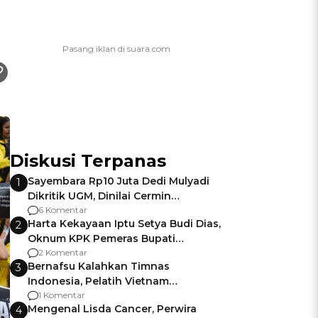
Diskusi Terpanas
Sayembara Rp10 Juta Dedi Mulyadi
1
Dikritik UGM, Dinilai Cermin
Gagalnya Negara Jamin Keamanan
6 Komentar
Harta Kekayaan Iptu Setya Budi Dias,
2
Oknum KPK Pemeras Bupati
Pemalang
2 Komentar
Bernafsu Kalahkan Timnas
3
Indonesia, Pelatih Vietnam
Berencana Pakai Jimat di Pakansari
1 Komentar
Mengenal Lisda Cancer, Perwira
4