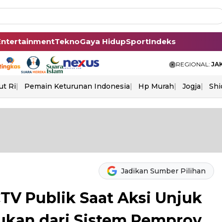
Entertainment
Tekno
Gaya Hidup
Sport
Indeks
REGIONAL:
JA
ut Ri
Pemain Keturunan Indonesia
Hp Murah
Jogja
Shi
Jadikan Sumber Pilihan
V Publik Saat Aksi Unjuk
ukan dari Sistem Pemprov