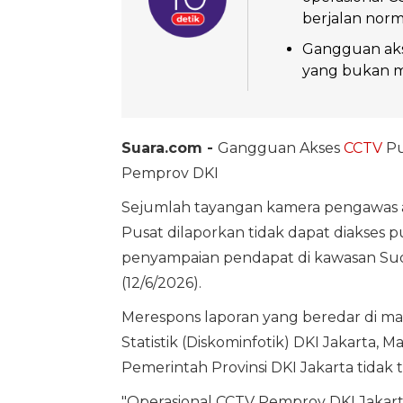
berjalan norm
Gangguan akse
yang bukan m
Suara.com -
Gangguan Akses
CCTV
Pu
Pemprov DKI
Sejumlah tayangan kamera pengawas ata
Pusat dilaporkan tidak dapat diakses p
penyampaian pendapat di kawasan Sudi
(12/6/2026).
Merespons laporan yang beredar di mas
Statistik (Diskominfotik) DKI Jakarta,
Pemerintah Provinsi DKI Jakarta tidak
"Operasional CCTV Pemprov DKI Jakart