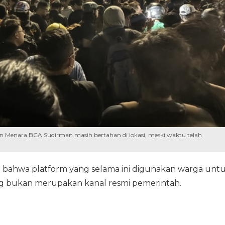
an Menara BCA Sudirman masih bertahan di lokasi, meski waktu telah
 bahwa platform yang selama ini digunakan warga unt
ng bukan merupakan kanal resmi pemerintah.