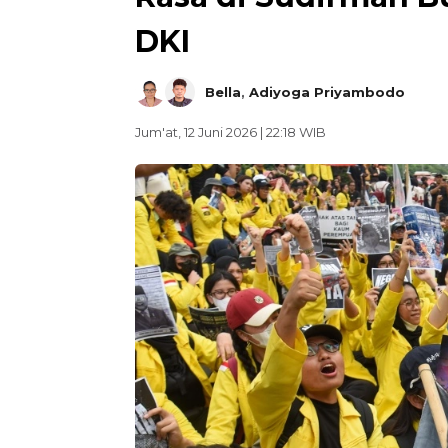
DKI
Bella
,
Adiyoga Priyambodo
Jum'at, 12 Juni 2026 | 22:18 WIB