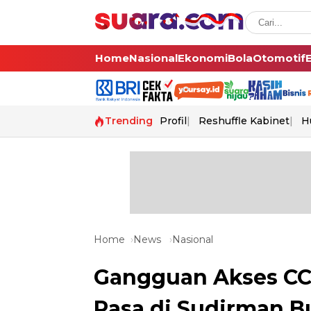
Home
Nasional
Ekonomi
Bola
Otomotif
Trending
Profil
Reshuffle Kabinet
H
Home
News
Nasional
Gangguan Akses CCT
Rasa di Sudirman B