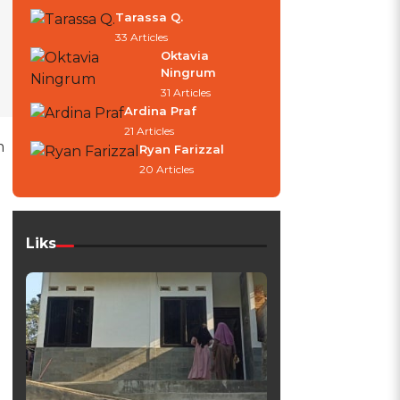
Tarassa Q.
33 Articles
Oktavia
Ningrum
31 Articles
Ardina Praf
21 Articles
m
Ryan Farizzal
20 Articles
Liks