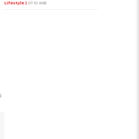
Lifestyle |
07:10 WIB
i