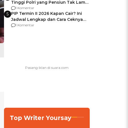
Tinggi Polri yang Pensiun Tak Lama
Usai Jadi Brigjen
1 Komentar
PIP Termin II 2026 Kapan Cair? Ini
5
Jadwal Lengkap dan Cara Ceknya
agar Dana Tidak Hangus!
1 Komentar
Top Writer Yoursay