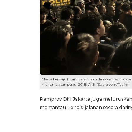
Massa berbaju hitam dalam aksi demonstrasi di dep
menunjukkan pukul 20.15 WIB. [Suara.com/Faqih/
Pemprov DKI Jakarta juga meluruskan
memantau kondisi jalanan secara dari